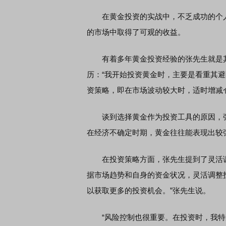
在黄金投资的实战中，不乏成功的个人
的市场中取得了可观的收益。
席连线｜东方财富证券陈果：A股再平衡的
债券知识通识：从基础认
，将吹向何处
有着多年黄金投资经验的张先生就是其
历：“我开始投资黄金时，主要是看重其
资策略，即在市场波动较大时，适时增减
谈到选择黄金作为投资工具的原因，张
在经济不确定时期，黄金往往能表现出较
在投资策略方面，张先生提到了灵活调
据市场趋势和自身的资金状况，灵活调整
以获取更多的投资机会。”张先生说。
“风险控制也很重要。在投资时，我特