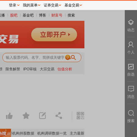
登录
我的菜单
证券交易
基金交易
直播
股吧
基金吧
博客
财富号
搜索
动态
个人
0
榜
限售解禁
IPO审核
大宗交易
估值分析
自选
消息
搜索
重要机构持股数据
机构调研数据一览
主力最新动向
上市公司限售股解禁一览
昨