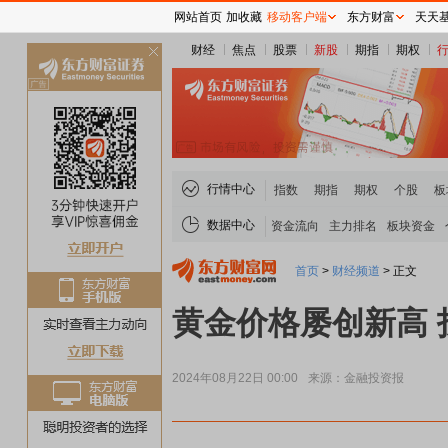
网站首页
加收藏
移动客户端
东方财富
天天
财经
焦点
股票
新股
期指
期权
关
闭
行情中心
指数
期指
期权
个股
板
数据中心
资金流向
主力排名
板块资金
首页
>
财经频道
>
正文
黄金价格屡创新高 
2024年08月22日 00:00
来源：金融投资报