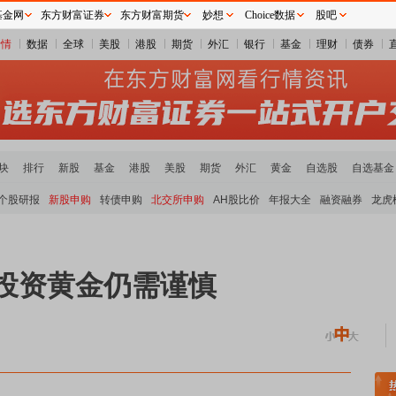
基金网
东方财富证券
东方财富期货
妙想
Choice数据
股吧
行情
数据
全球
美股
港股
期货
外汇
银行
基金
理财
债券
块
排行
新股
基金
港股
美股
期货
外汇
黄金
自选股
自选基金
个股研报
新股申购
转债申购
北交所申购
AH股比价
年报大全
融资融券
龙虎
投资黄金仍需谨慎
煤炭板块领涨
贵金属板块走强
半导体板块活跃
沪深资金流向
A股估值分析全览