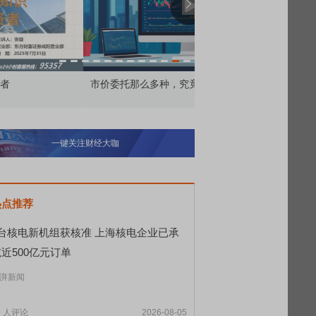
价委托那么多种，究竟怎么用？
北交所顶格打新居然只能
一键关注财经大咖
热点推荐
8台核电新机组获核准 上海核电企业已承
近500亿元订单
湃新闻
9
人评论
2026-08-05