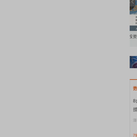
知到特色品种
了解北交所知识 做理性投资者
市
揽
澎
7