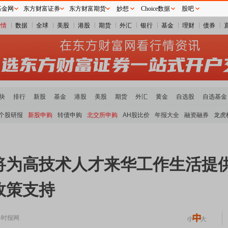
基金网
东方财富证券
东方财富期货
妙想
Choice数据
股吧
行情
数据
全球
美股
港股
期货
外汇
银行
基金
理财
债券
块
排行
新股
基金
港股
美股
期货
外汇
黄金
自选股
自选基金
个股研报
新股申购
转债申购
北交所申购
AH股比价
年报大全
融资融券
龙虎
将为高技术人才来华工作生活提
政策支持
券时报网