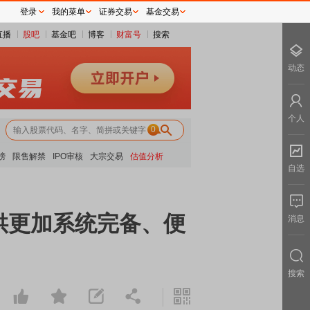
登录
我的菜单
证券交易
基金交易
直播
股吧
基金吧
博客
财富号
搜索
动态
个人
0
榜
限售解禁
IPO审核
大宗交易
估值分析
自选
供更加系统完备、便
消息
搜索