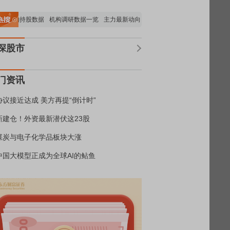
要机构持股数据
机构调研数据一览
主力最新动向
上市公司限售股解禁一览
昨日
深股市
门资讯
协议接近达成 美方再提“倒计时”
新建仓！外资最新潜伏这23股
煤炭与电子化学品板块大涨
中国大模型正成为全球AI的鲇鱼