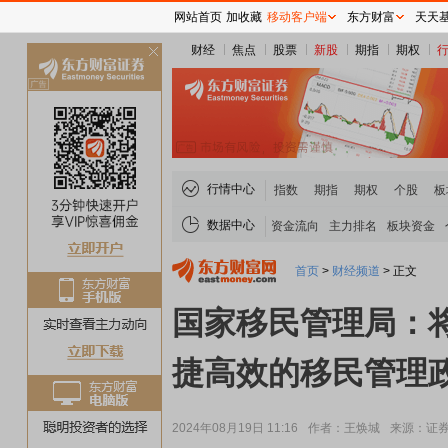
网站首页
加收藏
移动客户端
东方财富
天天
财经
焦点
股票
新股
期指
期权
关
闭
行情中心
指数
期指
期权
个股
板
数据中心
资金流向
主力排名
板块资金
首页
>
财经频道
>
正文
国家移民管理局：
捷高效的移民管理
2024年08月19日 11:16
作者：王焕城
来源：证