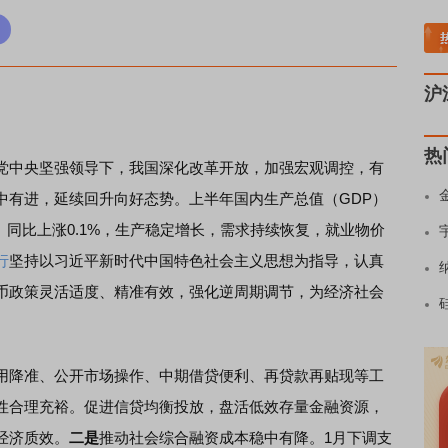
稀土板块领涨
元件板块走强
半导体板块活跃
沪深资金流向
A股估值分析全览
沪
热
中央坚强领导下，我国深化改革开放，加强宏观调控，有
中有进，延续回升向好态势。上半年国内生产总值（GDP）
I）同比上涨0.1%，生产稳定增长，需求持续恢复，就业物价
行
坚持以习近平新时代中国特色社会主义思想为指导，认真
币政策灵活适度、精准有效，强化逆周期调节，为经济社会
用降准、公开市场操作、中期借贷便利、再贷款再贴现等工
性合理充裕。促进信贷均衡投放，盘活低效存量金融资源，
经济质效。
二是
推动社会综合融资成本稳中有降。1月下调支