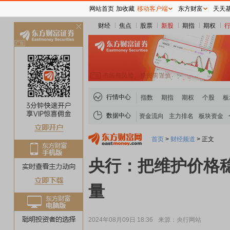
网站首页
加收藏
移动客户端
东方财富
天天
财经
焦点
股票
新股
期指
期权
关
闭
行情中心
指数
期指
期权
个股
板
数据中心
资金流向
主力排名
板块资金
首页
>
财经频道
>
正文
央行：把维护价格
量
2024年08月09日 18:36
来源：央行网站