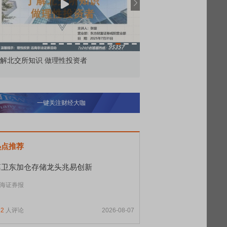
解北交所知识 做理性投资者
市价委托那么多种，究竟
一键关注财经大咖
热点推荐
葛卫东加仓存储龙头兆易创新
海证券报
12
人评论
2026-08-07