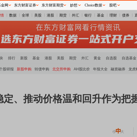
基金网
东方财富证券
东方财富期货
妙想
Choice数据
股吧
行情
数据
全球
美股
港股
期货
外汇
银行
基金
理财
债券
块
排行
新股
基金
港股
美股
期货
外汇
黄金
自选股
自选基金
个股研报
新股申购
转债申购
北交所申购
AH股比价
年报大全
融资融券
龙虎
稳定、推动价格温和回升作为把