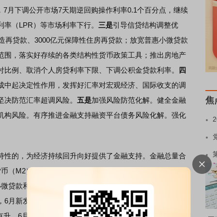
，7月下调公开市场7天期逆回购操作利率0.1个百分点，继续
率（LPR）等市场利率下行。
三是
引导信贷结构调整优
改造再贷款、3000亿元保障性住房再贷款；放宽普惠小微贷款
范围，落实好存续的各类结构性货币政策工具；推出房地产
付比例、取消个人房贷利率下限、下调公积金贷款利率。
四
成中起决定性作用，发挥好汇率对宏观经济、国际收支的调
焦
坚决防范汇率超调风险。
五是
加强风险防范化解。健全金融
机构风险。有序推进金融支持融资平台债务风险化解。强化
性的，为经济持续回升向好提供了金融支持。金融总量合
M2）同比分别增长8.1%和6.2%，上半年新增贷款13.3
贷款和制造业中长期贷款同比分别增长16.5%和18.1%，
6月新发放企业贷款加权平均利率为3.63%，较上年同期低
有升，6月末中国外汇交易中心（CFETS）人民币汇率指数较