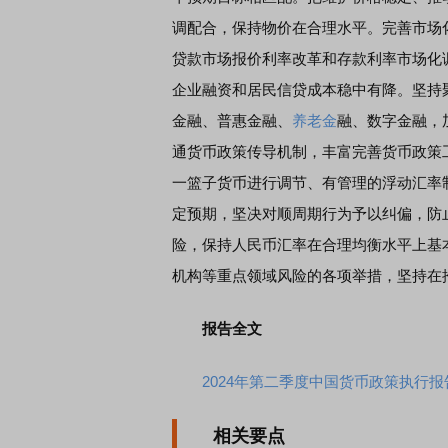
调配合，保持物价在合理水平。完善市场
贷款市场报价利率改革和存款利率市场化
企业融资和居民信贷成本稳中有降。坚持
EDMI K90 至尊版 新品发布会
首席连线｜东方财富证券陈
金融、普惠金融、
养老金
融、数字金融，
风，将吹向何处
通货币政策传导机制，丰富完善货币政策
一篮子货币进行调节、有管理的浮动汇率
定预期，坚决对顺周期行为予以纠偏，防
险，保持人民币汇率在合理均衡水平上基
机构等重点领域风险的各项举措，坚持在
报告全文
2024年第二季度中国货币政策执行报
相关要点