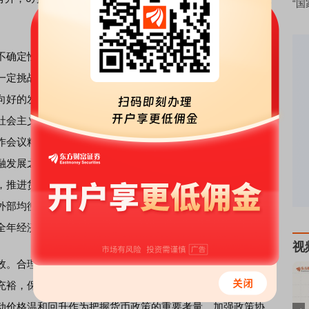
“国
确定性上升，带来的不利影响增多；国内有效需求不足，
一定挑战。同时要看到，前期政策效应持续显现，积极因素
向好的发展态势不会改变，要坚定发展信心。下阶段，中国
社会主义思想为指导，全面贯彻落实党的二十大、二十届三
作会议精神，坚持稳中求进工作总基调，完整、准确、全面
融发展之路，加快建设金融强国，推动金融高质量发展，深
，推进货币政策框架转型。稳健的货币政策要注重平衡好短
外部均衡的关系，增强宏观政策取向一致性，加强逆周期调
全年经济社会发展目标任务营造良好的货币金融环境。
视
。合理把握信贷与债券两个最大融资市场的关系，引导信
充裕，保持社会融资规模、货币供应量同经济增
长和
价格水
动价格温和回升作为把握货币政策的重要考量，加强政策协