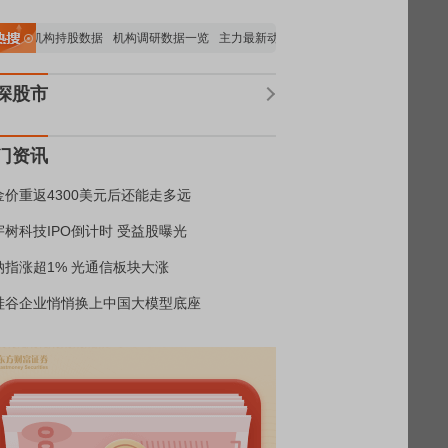
重要机构持股数据
机构调研数据一览
主力最新动向
上市公司限售股解禁一览
昨
深股市
门资讯
金价重返4300美元后还能走多远
宇树科技IPO倒计时 受益股曝光
纳指涨超1% 光通信板块大涨
硅谷企业悄悄换上中国大模型底座