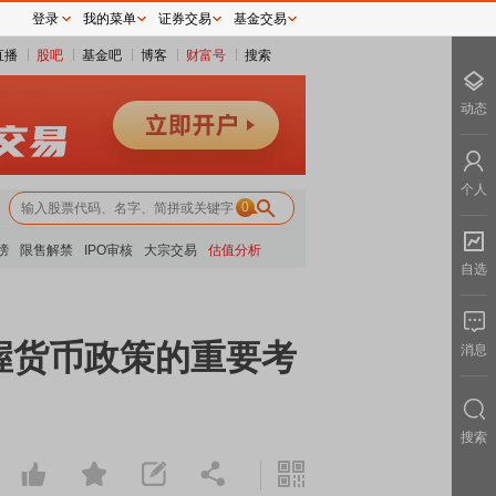
登录
我的菜单
证券交易
基金交易
直播
股吧
基金吧
博客
财富号
搜索
动态
个人
0
榜
限售解禁
IPO审核
大宗交易
估值分析
自选
握货币政策的重要考
消息
搜索