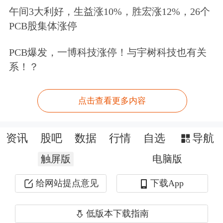
小银行已完成存款挂牌利率调整。
午间3大利好，生益涨10%，胜宏涨12%，26个
PCB股集体涨停
PCB爆发，一博科技涨停！与宇树科技也有关
系！？
点击查看更多内容
资讯
股吧
数据
行情
自选
导航
触屏版
电脑版
给网站提点意见
下载App
其中，揭阳农商行“领先”大行，宣布自
低版本下载指南
7月24日起下调存款挂牌利率。该行对