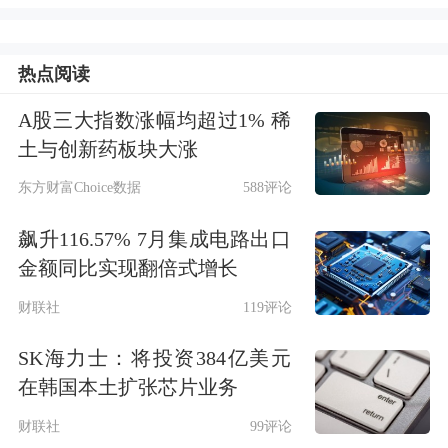
年期定期存款挂牌利率持平乃至“倒
挂”情况。
热点阅读
广东至少有15家中小银行跟进降息
A股三大指数涨幅均超过1% 稀
土与创新药板块大涨
7月25日，
工商银行
等六大国有行同日
东方财富Choice数据
588评论
公布最新人民币存款利率表，下调了各
飙升116.57% 7月集成电路出口
品种存款利率，由此拉开了此轮商业银
金额同比实现翻倍式增长
行存款利率下调序幕。随着12家全国性
财联社
119评论
股份制银行亦悉数完成调整，多家中小
SK海力士：将投资384亿美元
银行也于近期密集跟进调整存款挂牌利
在韩国本土扩张芯片业务
率。
财联社
99评论