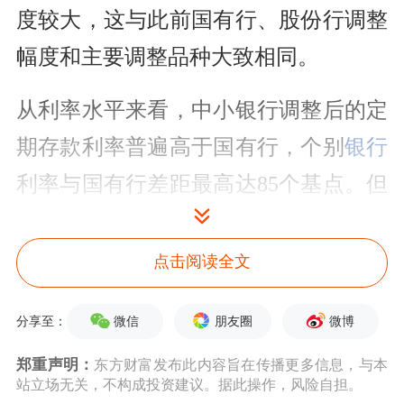
度较大，这与此前国有行、股份行调整
幅度和主要调整品种大致相同。
从利率水平来看，中小银行调整后的定
期存款利率普遍高于国有行，个别
银行
利率与国有行差距最高达85个基点。但
也有部分中小银行三年期、五年期存款
利率已与国有行、股份行保持同一水
点击阅读全文
平，五年期利率甚至低于国有行。
微信
朋友圈
微博
分享至：
值得注意的是，历经此轮调整后，多家
郑重声明：
东方财富发布此内容旨在传播更多信息，与本
股份行、城商行和农商行出现3年期和5
站立场无关，不构成投资建议。据此操作，风险自担。