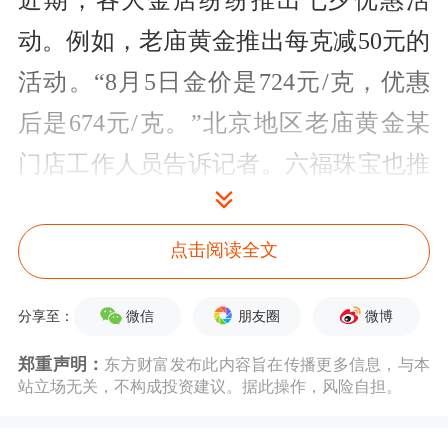
近期，各大金店纷纷推出七夕优惠活
动。例如，老庙黄金推出每克减50元的
活动。“8月5日金价是724元/克，优惠
后是674元/克。”北京地区老庙黄金某
门店工作人员告诉记者。六福珠宝也推
出了类似优惠活动，“活动期间每克减
45元，活动持续至8月11日。不过还得
点击阅读全文
分品类，有的饰品是单品单价。”北京
微信
朋友圈
微博
分享至：
地区六福珠宝某门店工作人员表示。国
郑重声明：
东方财富发布此内容旨在传播更多信息，与本
华商场则推出了返券优惠活动，8月1日
站立场无关，不构成投资建议。据此操作，风险自担。
至8月30日购买黄金饰品，每满3000元