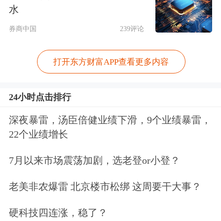
几个月则相对冷清，即便是七夕这样的
水
传统节日也难以带来消费热潮。
券商中国
239评论
金饰消费需求下降的趋势在数据上得到
打开东方财富APP查看更多内容
了直观体现。根据国家统计局数据，4
月以来，金银珠宝类商品的零售额保持
24小时点击排行
同比下滑。具体来看，4月零售额为231
深夜暴雷，汤臣倍健业绩下滑，9个业绩暴雷，
亿元，同比下降0.1%；5月零售额为240
22个业绩增长
亿元，同比下降11%；6月零售额为262
7月以来市场震荡加剧，选老登or小登？
亿元，同比下降3.7%。
老美非农爆雷 北京楼市松绑 这周要干大事？
世界黄金协会发布的2024年二季度《全
硬科技四连涨，稳了？
球黄金需求趋势报告》也显示，二季度