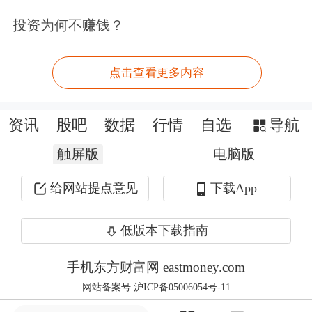
投资为何不赚钱？
中国金饰需求总量为86吨，同比下降
35%，比十年来平均水平低46%，是自
点击查看更多内容
2009年以来的最低水平。
金价高企抑制消费
资讯
股吧
数据
行情
自选
导航
触屏版
电脑版
金价保持高位是导致金饰消费疲软的主
给网站提点意见
下载App
要原因之一。世界黄金协会分析，今年
3月，国内金价上涨10%，接下来的4月
低版本下载指南
和5月，金价持续上涨且屡创新高，抑
手机东方财富网 eastmoney.com
制了黄金消费。
网站备案号:沪ICP备05006054号-11