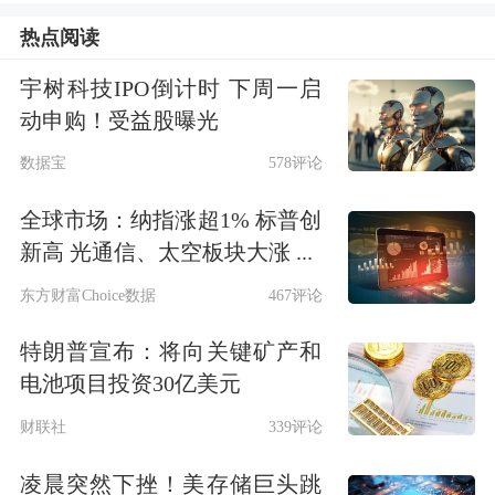
返30元饰品通用券以及30元K金券。
热点阅读
然而，即便是在这样的促销力度下，金
宇树科技IPO倒计时 下周一启
饰消费并未大幅增长，反而呈现出一种
动申购！受益股曝光
平稳甚至略显疲软的态势。
数据宝
578评论
全球市场：纳指涨超1% 标普创
“今年春节后金价持续走高，当下每克
新高 光通信、太空板块大涨 ...
价格基本维持在七百多元高位，这使得
东方财富Choice数据
467评论
金饰消费进入了平稳期。”老庙黄金的
特朗普宣布：将向关键矿产和
工作人员表示。国华商场的工作人员
电池项目投资30亿美元
称，黄金饰品消费具有明显的淡旺季特
财联社
339评论
征，春节是传统消费旺季，而接下来的
凌晨突然下挫！美存储巨头跳