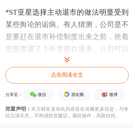
*ST亚星选择主动退市的做法明显受到
某些舆论的诟病。有人猜测，公司是不
是要赶在退市补偿制度出来之前，抢着
把股票退了？毕竟现在退市，公司可以
少赔不少钱。为此，猜测者认为，选择
主动退市还真是个高明的选择。
点击阅读全文
虽然这种猜测有以小人之心度君子之腹
微信
朋友圈
微博
分享至：
之意，但作出这种猜测也不难理解。毕
郑重声明：
东方财富发布此内容旨在传播更多信息，与本
竟在面对退市的时候，有些公司的不作
站立场无关，不构成投资建议。据此操作，风险自担。
为确实伤害投资者的感情。因为不需要