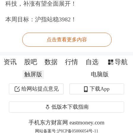
科技，补涨有望全面展开！
个强大的背景，所以控股股东才有勇气
让 *ST亚星选择主动退市。私人企业、
本周目标：沪指站稳3982！
家族企业不会做出这样的安排。
点击查看更多内容
控股股东选择让*ST亚星主动退市自然
有控股股东的考虑。毕竟近年来*ST亚
资讯
股吧
数据
行情
自选
导航
星遭遇股价、业绩双杀，这样的现实当
触屏版
电脑版
然是控股股东需要正视的。基于实际控
给网站提点意见
下载App
制人为山东省国资委的身份，可以肯
低版本下载指南
定，*ST亚星选择主动退市并非是为了
坑害广大中小投资者，而是基于*ST亚
手机东方财富网 eastmoney.com
网站备案号:沪ICP备05006054号-11