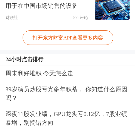
资者的利益于不顾，它其实是对投资者
用于在中国市场销售的设备
利益的一种保护。而且主动退市因为涉
财联社
572评论
及到对投资者的补偿问题，所以到目前
为此，主动退市都是国资公司的一种专
打开东方财富APP查看更多内容
利，作为私人企业、家族企业基本上都
24小时点击排行
不会选择主动退市。
周末利好堆积 今天怎么走
以*ST亚星为例，公司的控股股东是潍
39岁演员炒股亏光多年积蓄， 你知道什么原因
柴（扬州）投资有限公司，持有*ST亚
吗？
星62.31%的股份，而其实际控制人为山
深夜11股发业绩，GPU龙头亏0.12亿，7股业绩
东省国资委，控股上市公司的比例为
暴增，别搞错方向
43.62%。正是因为有了山东省国资委这