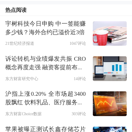
承担赔偿投资者的责任，有的公司对股
热点阅读
票退市的结果乐观其成，主动放弃自
宇树科技今日申购 中一签能赚
救。正因为有着这样的教训，所以对于
多少钱？海外合约已溢价近3倍
*ST亚星选择主动退市的做法，难免有
21世纪经济报道
1047评论
舆论会作为恶意的推测。
诉讼转机与业绩爆发共振 CRO
概念再度走强 融资客提前布...
实际上，这也是某些投资者并不了解主
东方财富研究中心
14评论
动退市的缘故。毕竟主动退市与某些公
沪指上涨0.20% 全市场超3400
司的主动放弃自救是完全不同的。主动
股飘红 饮料乳品、医疗服务...
退市并非是不作为，主动退市实际上就
东方财富Choice数据
303评论
是为了有所作为。主动退市并不是置投
苹果被曝正测试长鑫存储芯片