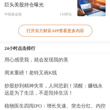
巨头美股持仓曝光
方案，但这是一个艰难的抉择。考虑到
中国基金报
134评论
所涉及的各种因素，负责做出决定的人
还没有达成共识。
打开东方财富APP查看更多内容
艰难抉择
24小时点击排行
美国知名科技媒体Ars Technica报道
用心感受我，就会发现我的美
称，虽然龙飞船是一个备用方案，但
周末重磅！老特又画K线
NASA和波音正在极力淡化这种可能
炒股炒到精神失常，人间悲剧！清醒：赚钱永
性，他们称波音的飞船是返回地球
远是为了生活，不是毁掉生活！
的“主要选择”。
植物医生四闯IPO：增长失速、突击分红、内控