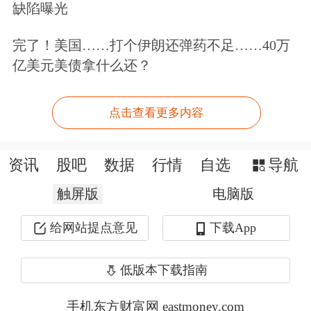
波音则表示，它拥有让宇航员搭载星际
缺陷曝光
客机返回的“飞行理由”，这意味着该公
完了！美国……打个伊朗还弹药不足……40万
司相信飞船可以在没有太大风险的情况
亿美元美债拿什么还？
下返回地球。
点击查看更多内容
波音公司发言人周五声称：“我们仍然
对星际客机及其与机组人员安全返回的
资讯
股吧
数据
行情
自选
导航
能力充满信心，我们正在与NASA合
触屏版
电脑版
作，提供更多的数据和进行更深入的分
给网站提点意见
下载App
析，以验证飞船在脱离空间站和安全着
低版本下载指南
陆方面的性能。”
手机东方财富网 eastmoney.com