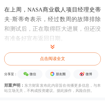
在上周，NASA商业载人项目经理史蒂
夫·斯蒂奇表示，经过数周的故障排除
和测试后，正在取得巨大进展，但还没
有准备好宣布返回日期。
斯蒂奇承认，万一波音飞船故障一直修
点击阅读全文
不好的话，NASA也有备用方案，那就
是让SpaceX的龙飞船接回被困的宇航
微信
朋友圈
微博
分享至：
员。
郑重声明：
东方财富发布此内容旨在传播更多信息，与本
站立场无关，不构成投资建议。据此操作，风险自担。
波音认为，由特氟龙制成的密封件老化
或损坏可能是导致氦气泄漏和推进器故