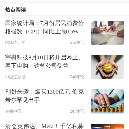
热点阅读
障的原因，但还需要更多的分析。总而
言之，在进行了一系列测试之后，目前
国家统计局：7月份居民消费价
格指数（CPI）同比上涨0.5%
仍然不能确定真正的故障原因，更多推
国家统计局
515评论
进器失灵的风险仍然存在。
宇树科技8月10日将开启网上、
尽管NASA和波音公司的领导层公开表
网下申购！这些公司受益
示，延期是为了收集数据和找出故障原
中国证券报
546评论
因，但最近几天提出的担忧表明，对于
利好来袭！爆买1300亿元 伯克
星际客机是否能安全送回宇航员，他们
希尔罕见出手
内部的信心并没有披露的那么高。
券商中国
281评论
清仓英伟达、Meta！千亿私募
因此，NASA已经与波音开始讨论备用