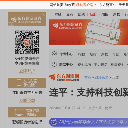
网站首页
加收藏
移动客户端
东方财富
天天
财经
焦点
股票
新股
期指
期权
关
闭
行情中心
指数
期指
期权
个股
板
数据中心
资金流向
主力排名
板块资金
首页
>
财经频道
>
正文
连平：支持科技创
2024年08月01日 14:12
来源：第一财经
AI妙想为你解读全文 APP内免费阅读