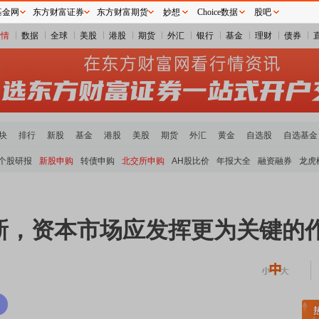
基金网
东方财富证券
东方财富期货
妙想
Choice数据
股吧
行情
数据
全球
美股
港股
期货
外汇
银行
基金
理财
债券
块
排行
新股
基金
港股
美股
期货
外汇
黄金
自选股
自选基金
个股研报
新股申购
转债申购
北交所申购
AH股比价
年报大全
融资融券
龙虎
新，资本市场应发挥更为关键的
稀土板块领涨
元件板块走强
半导体板块活跃
沪深资金流向
A股估值