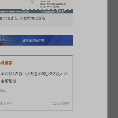
市价委托那么多种，究竟怎么用？
北交所顶格打新居然
一键关注财经大咖
热点推荐
国7月非农就业人数意外减少2.3万人 不
及市场预期
联社
88
人评论
2026-08-07