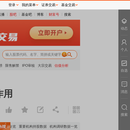
登录
我的菜单
证券交易
基金交易
直播
股吧
基金吧
博客
财富号
搜索
动态
个人
0
榜
限售解禁
IPO审核
大宗交易
估值分析
自选
作用
消息
搜索
分析全览
重要机构持股数据
机构调研数据一览
主力最新动向
上市公司限售股解