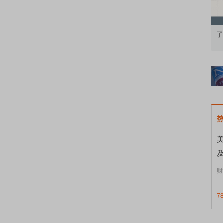
础认知到特色品种
了解北交所知识 做理性投资者
美
财
7