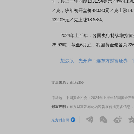
司，较上一年同期1931.54美元／盎司上涨1
／克，较年初开盘价480.80元／克上涨14
432.09元／克上涨18.98%。
席连线｜东方财富证券陈果：A股再平衡的
债券知识通识：从基础认
，将吹向何处
2024年上半年，各国央行持续增持黄
28.93吨，截至6月底，我国黄金储备为226
想炒股，先开户！选东方财富证券，行
文章来源：新华财经
原标题：中国黄金协会：2024年上半年我国黄金产量179
郑重声明：
东方财富发布此内容旨在传播更多信息，
东方财富网