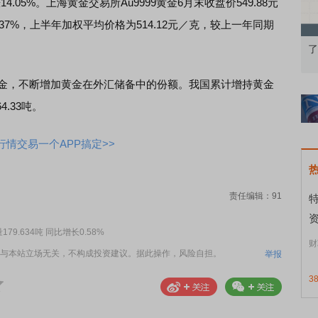
4.05%。上海黄金交易所Au9999黄金6月末收盘价549.88元
.37%，上半年加权平均价格为514.12元／克，较上一年同期
知到特色品种
了解北交所知识 做理性投资者
市
金，不断增加黄金在外汇储备中的份额。我国累计增持黄金
4.33吨。
情交易一个APP搞定>>
责任编辑：91
资
.634吨 同比增长0.58%
财
与本站立场无关，不构成投资建议。据此操作，风险自担。
举报
3