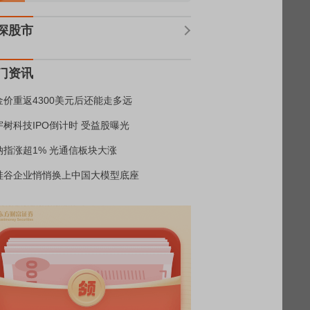
深股市
门资讯
金价重返4300美元后还能走多远
宇树科技IPO倒计时 受益股曝光
纳指涨超1% 光通信板块大涨
硅谷企业悄悄换上中国大模型底座