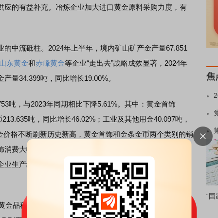
应的有益补充。冶炼企业加大进口黄金原料采购力度，有
流砥柱。2024年上半年，境内矿山矿产金产量67.851
山东黄金
和
赤峰黄金
等企业“走出去”战略成效显著，2024年
焦
34.399吨，同比增长19.00%。
53吨，与2023年同期相比下降5.61%。其中：黄金首饰
币213.635吨，同比增长46.02%；工业及其他用金40.097吨，
着黄金价格不断刷新历史新高，黄金首饰和金条金币两个类别的销
饰消费大幅下降，溢价相对较低的金条及金币消费大幅上
企业生产经营风险增大，批发零售企业进货减少，首饰加工
“国
品种累计成交量双边2.98万吨（单边1.49万吨），同比增