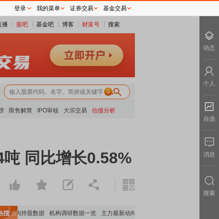
登录
我的菜单
证券交易
基金交易
直播
股吧
基金吧
博客
财富号
搜索
动态
个人
0
榜
限售解禁
IPO审核
大宗交易
估值分析
自选
吨 同比增长0.58%
消息
搜索
要机构持股数据
机构调研数据一览
主力最新动向
上市公司限售股解禁一览
昨日