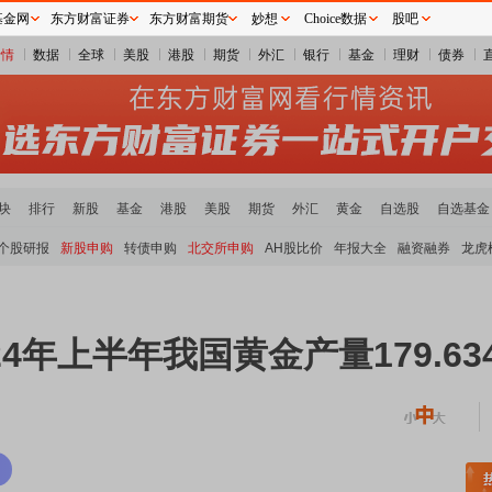
基金网
东方财富证券
东方财富期货
妙想
Choice数据
股吧
行情
数据
全球
美股
港股
期货
外汇
银行
基金
理财
债券
块
排行
新股
基金
港股
美股
期货
外汇
黄金
自选股
自选基金
个股研报
新股申购
转债申购
北交所申购
AH股比价
年报大全
融资融券
龙虎
4年上半年我国黄金产量179.634
土板块领涨
元件板块走强
半导体板块活跃
沪深资金流向
A股估值分析全览
重