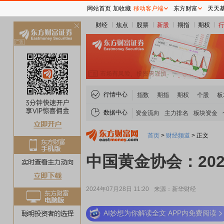
网站首页
加收藏
移动客户端
东方财富
天天
财经
焦点
股票
新股
期指
期权
关
闭
行情中心
指数
期指
期权
个股
板
数据中心
资金流向
主力排名
板块资金
首页
>
财经频道
>
正文
中国黄金协会：202
2024年07月28日 11:20
来源：新华财经
AI妙想为你解读全文 APP内免费阅读
稀