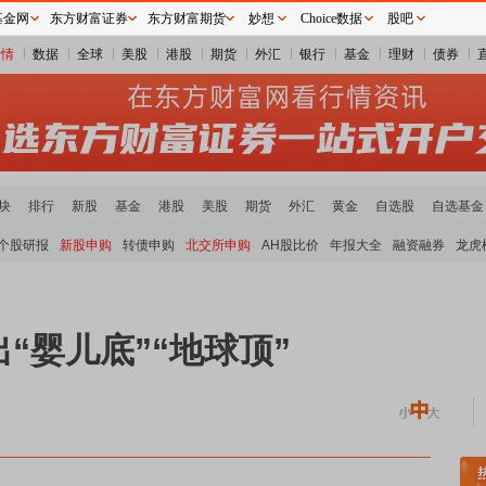
基金网
东方财富证券
东方财富期货
妙想
Choice数据
股吧
行情
数据
全球
美股
港股
期货
外汇
银行
基金
理财
债券
块
排行
新股
基金
港股
美股
期货
外汇
黄金
自选股
自选基金
个股研报
新股申购
转债申购
北交所申购
AH股比价
年报大全
融资融券
龙虎
“婴儿底”“地球顶”
源金属板块领涨
元件板块走强
半导体板块活跃
沪深资金流向
A股估值分析全览