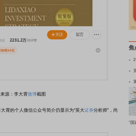
焦
片来源：李大霄
微博
截图
大霄的个人微信公众号简介仍显示为“英大
证券
分析师”，尚
“国