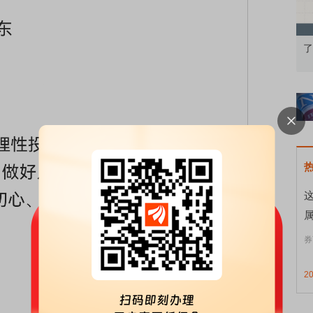
知到特色品种
了解北交所知识 做理性投资者
市
券
2