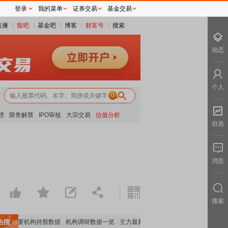
登录
我的菜单
证券交易
基金交易
直播
股吧
基金吧
博客
财富号
搜索
动态
个人
0
榜
限售解禁
IPO审核
大宗交易
估值分析
自选
消息
搜索
重要机构持股数据
机构调研数据一览
主力最新动向
上市公司限售股解禁一览
昨