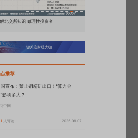
价委托那么多种，究竟怎么用？
北交所顶格打新居然只能
一键关注财经大咖
热点推荐
这国宣布：禁止铜精矿出口！“算力金
属”影响多大？
商中国
01
人评论
2026-08-07