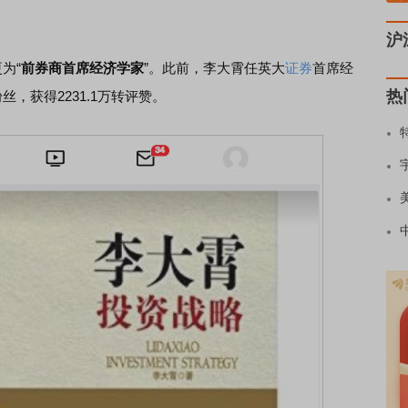
沪
为“
前券商首席经济学家
”。此前，李大霄任英大
证券
首席经
热
粉丝，获得2231.1万转评赞。