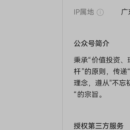
席连线｜东方财富证券陈果：A股再平衡的
债券知识通识：从基础认
，将吹向何处