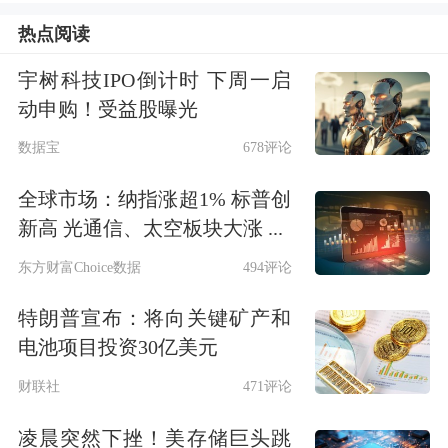
热点阅读
理直气壮地退市了。
宇树科技IPO倒计时 下周一启
这就是奇葩的A股市场，符合上市条件
动申购！受益股曝光
的公司，堂而皇之地退市了；相反，符
数据宝
678评论
合退市条件的公司，却也能堂而皇之地
全球市场：纳指涨超1% 标普创
上市。而不论是上市还是退市，投资者
新高 光通信、太空板块大涨 ...
都只有买单的份，其他人以及机构都不
东方财富Choice数据
494评论
需要为此承担责任。
特朗普宣布：将向关键矿产和
电池项目投资30亿美元
那么，广汇汽车为什么会退市呢？究其
财联社
471评论
原因主要有这样几点。第一，是最近几
凌晨突然下挫！美存储巨头跳
年A股的高速扩容，加速了上市公司边