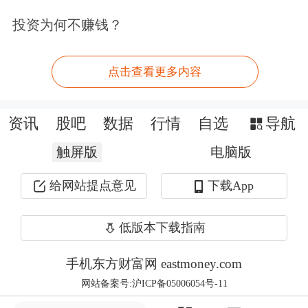
资者也纷纷远离股市，即便置身股市之
投资为何不赚钱？
中，很多投资者也只是处于观望状态。
股市进入长期低迷状态。如今年7月
点击查看更多内容
初，沪深两市的日成交金额甚至跌破了
资讯
股吧
数据
行情
自选
导航
6000亿元，其中量化交易占比达到30%
触屏版
左右，整个市场的流动性捉襟见肘。在
电脑版
这种情况下，被边缘化的股票，其股票
给网站提点意见
下载App
下跌的进程自然会被加快。尤其是逼近
低版本下载指南
1元或跌破1元的股票，更是会遭到集中
手机东方财富网 eastmoney.com
抛售。
网站备案号:沪ICP备05006054号-11
第三，广汇汽车及大股东缺少有力的护