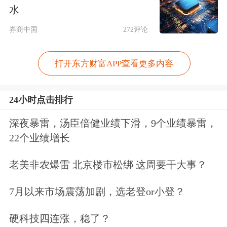
水
缘化的步伐。从2019年到2023年，中国
券商中国
272评论
股市经历了新股大跃进时代，5年发股
超过1800家。新股高速扩容的结果，就
打开东方财富APP查看更多内容
是一些老股，一些缺少题材支撑的股
24小时点击排行
票，业绩并不突出的股票，纷纷被市场
边缘化，这些边缘化的股票，股票价格
深夜暴雷，汤臣倍健业绩下滑，9个业绩暴雷，
22个业绩增长
的走低是不可避免的事情。
老美非农爆雷 北京楼市松绑 这周要干大事？
第二，是股票市场的持续低迷，加速了
7月以来市场震荡加剧，选老登or小登？
边缘化股票股价下跌的进程。伴随着新
股大跃进，股市的资金大量被抽走，投
硬科技四连涨，稳了？