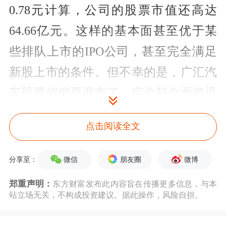
0.78元计算，公司的股票市值还高达
64.66亿元。这样的基本面甚至优于某
些排队上市的IPO公司，甚至完全满足
新股上市的条件。但不幸的是，广汇汽
车股票偏偏要退市了，完全符合面值退
市的条件。
点击阅读全文
因为是面值退市，不涉及到财务造假、
微信
朋友圈
微博
分享至：
虚假信息披露等违法违规问题，所以，
广汇汽车的退市，投资者甚至无法索
郑重声明：
东方财富发布此内容旨在传播更多信息，与本
站立场无关，不构成投资建议。据此操作，风险自担。
赔，退市带来的所有损失，只能由投资
者自己来承担，而广汇汽车股票则就此