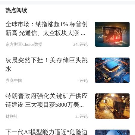
气灶，高兴得合不拢嘴。
热点阅读
全球市场：纳指涨超1% 标普创
之前，宋乃亿家的燃气灶已经用了快10
新高 光通信、太空板块大涨 ...
个年头，得知周边门店提供上门“送新
东方财富Choice数据
248评论
拉旧”等服务后，他打电话给门店提出
凌晨突然下挫！美存储巨头跳
换购新家电的需求。门店经理韦刚随即
水
联系回收企业，一同上门评估燃气灶使
券商中国
2评论
用情况，与宋乃亿共同填写家电以旧换
特朗普政府强化关键矿产供应
新凭证完成收旧操作。
链建设 三大项目获5800万美...
财联社
23评论
广东广州市番禺区沙湾街道古坝西村居
民余鉴清也享受到了家电以旧换新政策
下一代AI模型能力逼近“危险边