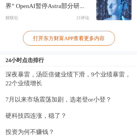
界” OpenAI暂停Astra部分研...
的红利。前不久，余鉴清在沙园家电商
财联社
21评论
场市桥店购买了一台3匹的圆柱形立式
空调，替换了家里用了10多年的定频柜
打开东方财富APP查看更多内容
式旧空调。“安上新空调，电费省不
少！”吹着凉风看电视、吃西瓜，余大
24小时点击排行
姐好不惬意。
深夜暴雷，汤臣倍健业绩下滑，9个业绩暴雷，
22个业绩增长
在这一轮的以旧换新中，政策补贴发生
7月以来市场震荡加剧，选老登or小登？
变化，以中央财政资金为引导，鼓励地
方政府给予支持，同时鼓励电商平台、
硬科技四连涨，稳了？
家电厂商提供一定力度的换新优惠。有
投资为何不赚钱？