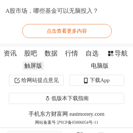
条件的地方对消费者购买绿色智能家电
A股市场，哪些基金可以无脑投入？
给予补贴，支持家电企业对以旧家电换
购节能家电的消费者给予优惠。4月30
点击查看更多内容
日至8月底，广州市商务局开展广州市
家电以旧换新活动，以发放家电消费券
资讯
股吧
数据
行情
自选
导航
的形式予以购买补贴。每位消费者每周
触屏版
电脑版
限领取2张家电券，单笔订单金额超过
给网站提点意见
下载App
500元可用，单笔九折500元封顶优惠。
低版本下载指南
沙园家电市桥店店长何飘梅算了一笔细
手机东方财富网 eastmoney.com
账。余大姐购买的这款空调标价6999
网站备案号:沪ICP备05006054号-11
元，用旧空调抵扣可获得沙园家电10%