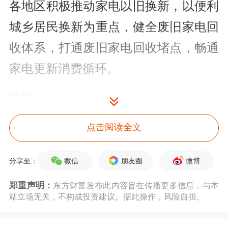
各地区积极推动家电以旧换新，以便利
城乡居民换新为重点，健全废旧家电回
收体系，打通废旧家电回收堵点，畅通
家电更新消费循环。
换购
点击阅读全文
“安上新
空调
，电费省不少”
“2500多元的燃气灶，现在算上各种补
微信
朋友圈
微博
分享至：
贴，1400元就能换个新的，还能送货上
郑重声明：
东方财富发布此内容旨在传播更多信息，与本
站立场无关，不构成投资建议。据此操作，风险自担。
门，真不错。”近日，江苏泰州市海陵
区城中街道居民宋乃亿看着新装好的燃