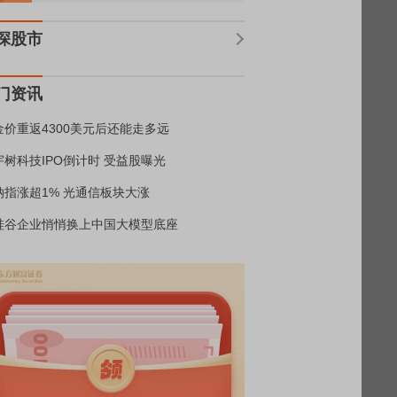
深股市
门资讯
金价重返4300美元后还能走多远
宇树科技IPO倒计时 受益股曝光
纳指涨超1% 光通信板块大涨
硅谷企业悄悄换上中国大模型底座