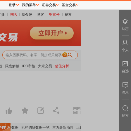
登录
我的菜单
证券交易
基金交易
直播
股吧
基金吧
博客
财富号
搜索
动态
个人
0
榜
限售解禁
IPO审核
大宗交易
估值分析
自选
消息
搜索
构持股数据
机构调研数据一览
主力最新动向
上市公司限售股解禁一览
昨日涨停