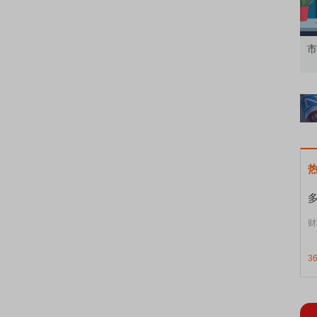
知到特色品种
了解北交所知识 做理性投资者
市
财
3