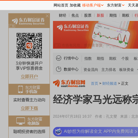
网站首页
加收藏
移动客户端
东方财富
天天
财经
焦点
股票
新股
期指
期权
关
闭
行情中心
指数
期指
期权
个股
板
数据中心
资金流向
主力排名
板块资金
首页
>
财经频道
>
正文
经济学家马光远称
2024年07月18日 16:37
作者：孔文燮
来源：北
AI妙想为你解读全文 APP内免费阅读
稀土板