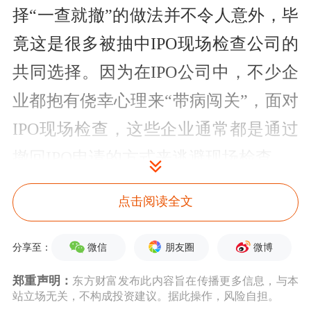
择“一查就撤”的做法并不令人意外，毕
竟这是很多被抽中IPO现场检查公司的
共同选择。因为在IPO公司中，不少企
业都抱有侥幸心理来“带病闯关”，面对
IPO现场检查，这些企业通常都是通过
撤回IPO申请的方式来逃避现场检查。
然而，随着今年3月15日《首发企业现
点击阅读全文
场检查规定》的发布，IPO公司通过“一
微信
朋友圈
微博
分享至：
查就撤”的方式来逃避现场检查的做法
郑重声明：
东方财富发布此内容旨在传播更多信息，与本
已经行不通了。因为《首发企业现场检
站立场无关，不构成投资建议。据此操作，风险自担。