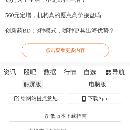
场检查的执行，这也是“申报即担责”的
具体体现。
560元定增，机构真的愿意高价接盘吗
不过，对于那些通过“一查就撤”的方式
创新药BD：3种模式，哪种更具出海优势？
逃避了现场检查的公司来说，对其后续
点击查看更多内容
的监管有必要跟上。毕竟这些撤离的
IPO公司，虽然最终也有部分公司完全
资讯
股吧
数据
行情
自选
导航
退出了资本市场，但大多数公司还是在
触屏版
电脑版
争取着各种重返资本市场的机会。其
给网站提点意见
下载App
中，有相当一部分公司还会卷土重来，
或者重新提出IPO申请，争取IPO上市的
低版本下载指南
机会；或者能为并购的对象，被上市公