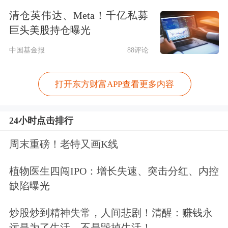
年1月5日，因此，这两家公司可执行原
清仓英伟达、Meta！千亿私募
巨头美股持仓曝光
来的规定，而并非是现行的《首发企业
中国基金报
88评论
现场检查规定》。这意味着这两家公司
还是有可能通过“一查就撤”来逃避现场
打开东方财富APP查看更多内容
检查的。
24小时点击排行
但即便如此，这两家公司也将是新股发
周末重磅！老特又画K线
审环节最后两家以“一查就撤”的方式来
逃避现场检查的公司。毕竟随着新的
植物医生四闯IPO：增长失速、突击分红、内控
缺陷曝光
《首发企业现场检查规定》的出台，
IPO公司即便“一查就撤”也逃避不了现
炒股炒到精神失常，人间悲剧！清醒：赚钱永
远是为了生活，不是毁掉生活！