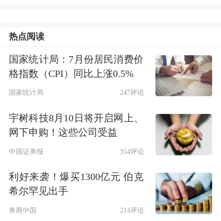
查规定》明确规定，检查对象确定后，
检查对象撤回发行申请不影响检查工作
热点阅读
的实施，也不影响证监会和交易所依法
国家统计局：7月份居民消费价
依规对检查发现的问题进行处理。也就
格指数（CPI）同比上涨0.5%
是说，被抽中的现场检查公司，可以撤
国家统计局
247评论
单但却不能逃避检查。
宇树科技8月10日将开启网上、
不过，今年首批抽中现场检查的这两家
网下申购！这些公司受益
公司是否在撤单后还要接受检查，或许
中国证券报
354评论
另有说法。毕竟《首发企业现场检查规
利好来袭！爆买1300亿元 伯克
定》是今年3月15日发布的，而今年首
希尔罕见出手
批两家现场检查公司的确认是发生在今
券商中国
214评论