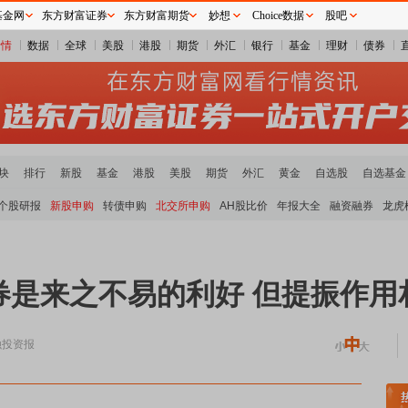
基金网
东方财富证券
东方财富期货
妙想
Choice数据
股吧
行情
数据
全球
美股
港股
期货
外汇
银行
基金
理财
债券
块
排行
新股
基金
港股
美股
期货
外汇
黄金
自选股
自选基金
个股研报
新股申购
转债申购
北交所申购
AH股比价
年报大全
融资融券
龙虎
券是来之不易的利好 但提振作用
融投资报
贵金属板块走强
半导体板块活跃
沪深资金流向
A股估值分析全览
重要机构持股