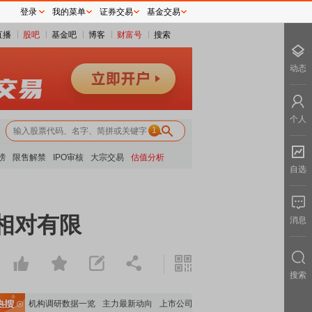
登录
我的菜单
证券交易
基金交易
直播
股吧
基金吧
博客
财富号
搜索
动态
个人
1
榜
限售解禁
IPO审核
大宗交易
估值分析
自选
相对有限
消息
搜索
数据
机构调研数据一览
主力最新动向
上市公司限售股解禁一览
昨日涨停
电力