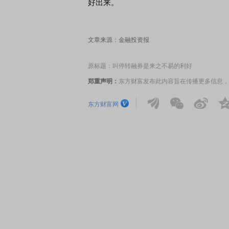
好出来。
券知识通识：从基础认知到特色品种
了解北交所知识 做理性投
文章来源：金融投资报
原标题：叫停转融券是来之不易的利好
郑重声明：
东方财富发布此内容旨在传播更多信息，
东方财富网