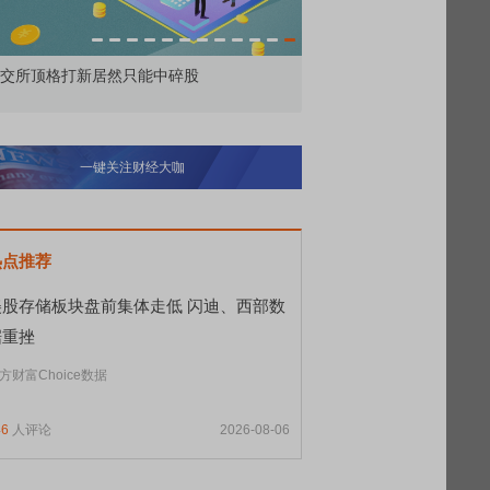
交所顶格打新居然只能中碎股
敢为——比亚迪智能化战
一键关注财经大咖
热点推荐
美股存储板块盘前集体走低 闪迪、西部数
据重挫
方财富Choice数据
46
人评论
2026-08-06