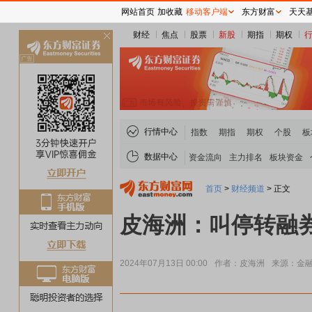
网站首页
加收藏
移动客户端
东方财富
天天
财经
焦点
股票
新股
期指
期权
关
闭
行情中心
指数
期指
期权
个股
板
数据中心
资金流向
主力排名
板块资金
首页
>
财经频道
>
正文
皮海洲：叫停转融
2024年07月13日 00:00
作者：皮海洲
来源：金
煤炭板块领涨