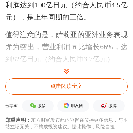
利润达到100亿日元（约合人民币4.5亿
元），是上年同期的三倍。
值得注意的是，萨莉亚的亚洲业务表现
尤为突出，营业利润同比增长66%，达
到82亿日元（约合人民币3.7亿元）。
此前，萨莉亚预计2024财年销售额将达
点击阅读全文
到2110亿日元（约合人民币96.2亿
元），营业利润将增长81%，达到131
微信
朋友圈
微博
分享至：
亿日元（约合人民币6.3亿元）。
郑重声明：
东方财富发布此内容旨在传播更多信息，与本
站立场无关，不构成投资建议。据此操作，风险自担。
虽然定位为意式餐厅，但萨莉亚是日本