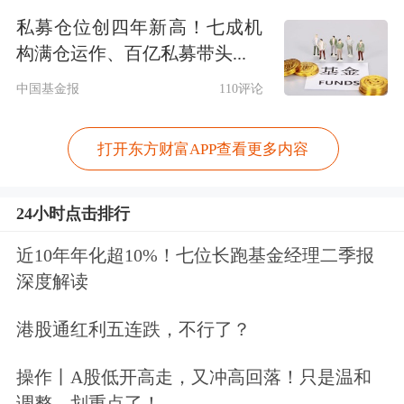
样的城市，萨莉亚单店全天排队数可达
私募仓位创四年新高！七成机
构满仓运作、百亿私募带头...
300桌，节假日等高峰时期排队人数更
中国基金报
110评论
多。
打开东方财富APP查看更多内容
多位萨莉亚员工对记者透露：“在工作
日，即便是非用餐时间也需要排队，如
24小时点击排行
果是周五周六周日，几乎要全天都要排
近10年年化超10%！七位长跑基金经理二季报
队。此外，萨莉亚服务员的工作量要比
深度解读
一般的餐饮店更高，几个小时不能停
港股通红利五连跌，不行了？
歇，一整天班上下来，能走三四万
步。”
操作丨A股低开高走，又冲高回落！只是温和
调整，划重点了！