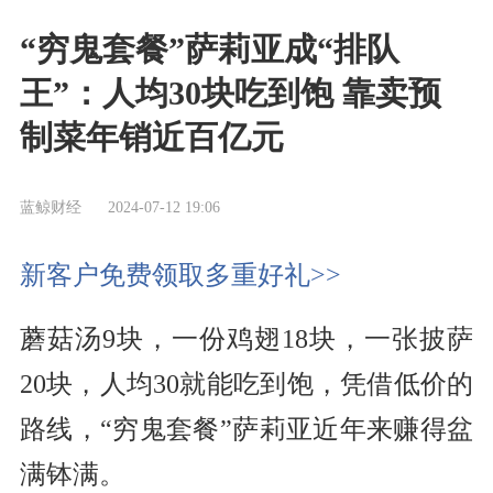
“穷鬼套餐”萨莉亚成“排队
王”：人均30块吃到饱 靠卖预
制菜年销近百亿元
蓝鲸财经
2024-07-12 19:06
新客户免费领取多重好礼>>
蘑菇汤9块，一份鸡翅18块，一张披萨
20块，人均30就能吃到饱，凭借低价的
路线，“穷鬼套餐”萨莉亚近年来赚得盆
满钵满。