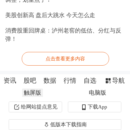
人均30吃到饱
美股创新高 盘后大跳水 今天怎么走
7成菜品定价低于20元
消费股重回牌桌：泸州老窖的低估、分红与反
弹！
作为一家在全球开出超过1500家门店的
餐厅，萨莉亚成功最大的秘诀就在
点击查看更多内容
于“低价”。
资讯
股吧
数据
行情
自选
导航
6元的冰激凌、8元的烤韭菜、9元的蘑
触屏版
电脑版
菇汤、15元的意面、20元的披萨，翻阅
萨莉亚的菜单可以发现，几乎找不到单
给网站提点意见
下载App
价25元以上的菜品。据统计，在萨莉亚
低版本下载指南