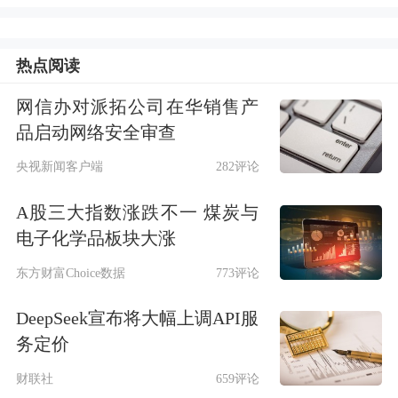
连锁餐饮品牌，创立于1967年，于2003
年进入中国市场。靠着“平价意餐”这一
热点阅读
差异化定位，萨莉亚得以在全球高速发
网信办对派拓公司在华销售产
品启动网络安全审查
展，目前萨莉亚全球门店总数超过1500
央视新闻客户端
282评论
家，中国门店数量超过400家，并且门
店数量仍处于高速增长的状态。
A股三大指数涨跌不一 煤炭与
电子化学品板块大涨
作为一家主打低价的意式餐厅，即便是
东方财富Choice数据
773评论
在一线城市萨莉亚也是人气火热，排队
DeepSeek宣布将大幅上调API服
一二小时几乎是普遍现象。
务定价
财联社
659评论
蓝鲸新闻记者了解到，像北京、上海这