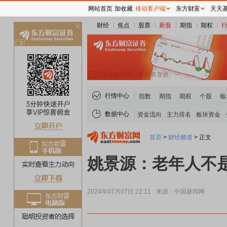
网站首页
加收藏
移动客户端
东方财富
天天
财经
焦点
股票
新股
期指
期权
关
闭
行情中心
指数
期指
期权
个股
板
数据中心
资金流向
主力排名
板块资金
首页
>
财经频道
>
正文
姚景源：老年人不是
2024年07月07日 22:11
来源：中国新闻网