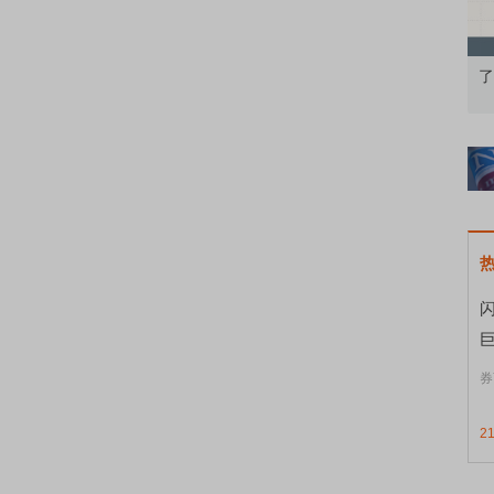
知到特色品种
了解北交所知识 做理性投资者
券
2