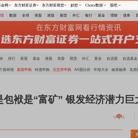
基金网
东方财富证券
东方财富期货
妙想
Choice数据
股吧
行情
数据
全球
美股
港股
期货
外汇
银行
基金
理财
债券
块
排行
新股
基金
港股
美股
期货
外汇
黄金
自选股
自选基金
个股研报
新股申购
转债申购
北交所申购
AH股比价
年报大全
融资融券
龙虎
包袱是“富矿” 银发经济潜力巨
稀土板块领涨
小金属板块走强
半导体板块活跃
沪深资金流向
A股估值分析全览