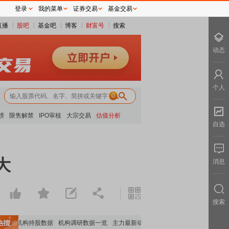
登录
我的菜单
证券交易
基金交易
直播
股吧
基金吧
博客
财富号
搜索
动态
个人
0
榜
限售解禁
IPO审核
大宗交易
估值分析
自选
大
消息
搜索
重要机构持股数据
机构调研数据一览
主力最新动向
上市公司限售股解禁一览
昨