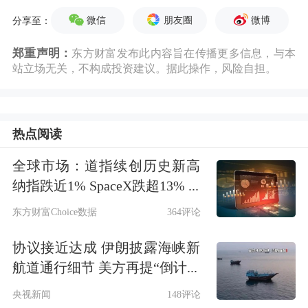
微信
朋友圈
微博
分享至：
郑重声明：
东方财富发布此内容旨在传播更多信息，与本
站立场无关，不构成投资建议。据此操作，风险自担。
热点阅读
全球市场：道指续创历史新高
纳指跌近1% SpaceX跌超13% ...
东方财富Choice数据
364评论
协议接近达成 伊朗披露海峡新
航道通行细节 美方再提“倒计...
央视新闻
148评论