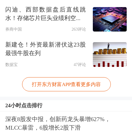
闪迪、西部数据盘后直线跳
水！存储芯片巨头业绩利空...
券商中国
263评论
新建仓！外资最新潜伏这23股
最强牛股在列
数据宝
47评论
打开东方财富APP查看更多内容
24小时点击排行
深夜8股发中报，创新药龙头暴增627%，
MLCC暴雷，6股增长2股下滑