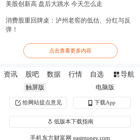
件，但这并不妨碍股东的规范减持行
美股创新高 盘后大跳水 今天怎么走
为。而在目前指数逼近3000点的时候，
消费股重回牌桌：泸州老窖的低估、分红与反
市场上上市公司大股东等重要股东的减
弹！
持仍然是此起彼伏，接连不断。这不仅
点击查看更多内容
导致原本低迷的股市继续失血，而且投
资者的信心也进一步受挫。
资讯
股吧
数据
行情
自选
导航
因此，目前的3000点对于多方来说，基
触屏版
电脑版
本上是没有设防的。所谓3000点保卫战
给网站提点意见
下载App
只不过是徒有虚名罢了，市场上已经没
有了硝烟。多方已毫无斗志，空头自然
低版本下载指南
是长驱直入。所以本周一3000点的有效
手机东方财富网 eastmoney.com