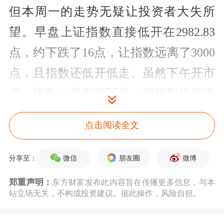
但本周一的走势无疑让投资者大失所
望。早盘上证指数直接低开在2982.83
点，约下跌了16点，让指数远离了3000
点，且指数还低开低走。虽然下午开市
后，指数一度有所回升，但指数终究没
有翻红，随后指数又持续走低，指数最
点击阅读全文
终收盘2963.10点，距离全天的最低点
只有3个点。本周一全天的走势表明，
微信
朋友圈
微博
分享至：
上证指数再次有效跌破3000点。
郑重声明：
东方财富发布此内容旨在传播更多信息，与本
站立场无关，不构成投资建议。据此操作，风险自担。
回顾本周一的走势虽然有些令人失望，