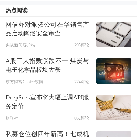
但仔细分析目前市场的消息面与基本
热点阅读
面，出现这种走势并不令人奇怪。虽然
网信办对派拓公司在华销售产
面对3000点的时候，历史上管理层多次
品启动网络安全审查
出手打响3000点保卫战，但这一次面对
央视新闻客户端
295评论
3000点的时候，管理层并没有设防。实
A股三大指数涨跌不一 煤炭与
际上，就在上周五上证指数跌破3000点
电子化学品板块大涨
的时候，当晚市场传出来的消息是“三
东方财富Choice数据
774评论
大交易所全面恢复IPO受理、审核”。可
DeepSeek宣布将大幅上调API服
见，IPO并没有因为3000点保卫战而暂
务定价
停，相反还全面恢复，这对于市场多头
财联社
662评论
的信心是一个打击。
私募仓位创四年新高！七成机