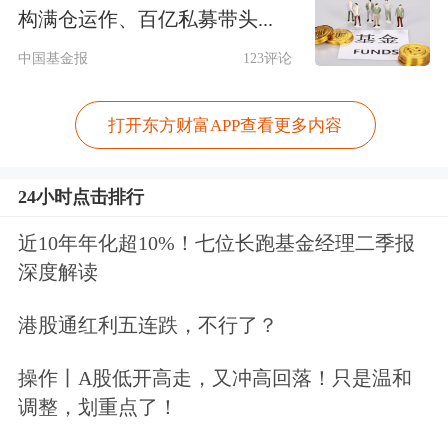
构满仓运作、百亿私募带头...
不仅如此，最近市场一直都希望管理层
中国基金报
123评论
能够叫停转融券与量化交易这两个做空
的工具，但对于这两个做空的工具，管
打开东方财富APP查看更多内容
理层强调的只是规范，而不是叫停。这
与市场的期盼存在很大的出入。以至这
24小时点击排行
两个做空工具仍然还在危害目前本就弱
近10年年化超10%！七位长跑基金经理二季报
不禁风的市场，不仅成为推动行情下跌
深度解读
的重要力量，同时也动摇着投资者的信
港股通红利五连跌，不行了？
心，让市场变得更加低迷。
操作丨A股低开高走，又冲高回落！只是温和
调整，划重点了！
此外，虽然管理层规范了股东减持的文