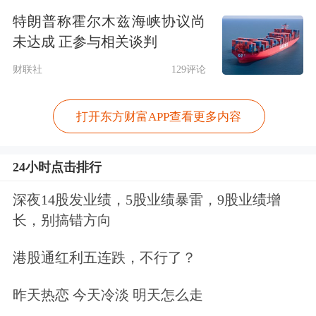
区开展车险业务。
特朗普称霍尔木兹海峡协议尚
未达成 正参与相关谈判
作为国内新能源汽车头部企业，比亚迪
财联社
129评论
进军车险领域，让外界对
新能源车
险提
质降费有了较大期待。“比亚迪进入汽
打开东方财富APP查看更多内容
车保险，对行业来说是好事，提高效
率、降低成本，让新能源汽车保险绿色
24小时点击排行
发展。”比亚迪董事长王传福在日前召
深夜14股发业绩，5股业绩暴雷，9股业绩增
开的比亚迪股东大会上表示。
长，别搞错方向
港股通红利五连跌，不行了？
新能源汽车行业专家杨伟斌在接受记者
采访时也分析认为，传统保险中间代理
昨天热恋 今天冷淡 明天怎么走