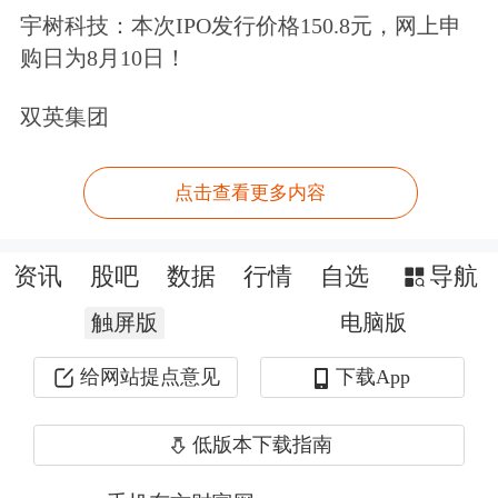
成分多，车企进入（保险）后可以省掉
宇树科技：本次IPO发行价格150.8元，网上申
很多中间环节，节省开支，把新能源汽
购日为8月10日！
车价格打下来。
双英集团
比亚迪车险落地7省
点击查看更多内容
记者发现，通过“比亚迪保险”车险投保
入口，车主可在其官微上自主选购投
资讯
股吧
数据
行情
自选
导航
保，目前开放区域为安徽、江西、山东
触屏版
电脑版
（不含青岛）、河南、湖南、广东、陕
给网站提点意见
下载App
西在内的7个省份，线上仅支持10座以
低版本下载指南
下非营运类私家车投保。