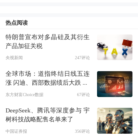
热点阅读
特朗普宣布对多晶硅及其衍生
产品加征关税
央视新闻
247评论
图片来源：比亚迪保险微信公众号
全球市场：道指终结日线五连
涨 闪迪、西部数据绩后大跌 ...
记者致电比亚迪保险客服电话了解到，
东方财富Choice数据
67评论
从今年5月中旬开始，比亚迪就已陆续
DeepSeek、腾讯等深度参与 宇
分阶段逐步在广东、陕西、山东（不含
树科技战略配售名单来了
青岛）、安徽、江西、河南和湖南等地
中国证券报
356评论