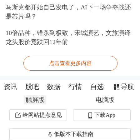
2011年，中国网贷平台进入快速发展
马斯克都开始自己发电了，AI下一场争夺战还
期，以中资联为代表的一批平台陆续上
是芯片吗？
线。2015年1月，中资联创始人陈群被
10倍品种，错杀到极致，宋城演艺，文旅演绎
授予“中国国际经济技术促进会”荣誉会
龙头股价竟跌回12年前
员、被聘为“中国管理科学研究院行业
点击查看更多内容
发展研究所”名誉所长、还获得了“互联
网金融行业十大诚信人物”“2014中国经
资讯
股吧
数据
行情
自选
导航
济人物”等奖项。
触屏版
电脑版
实际上，极目科技的隐忧早有端倪。公
给网站提点意见
下载App
开资料显示，其实极目科技早在去年就
低版本下载指南
已经开始裁员。去年12月底、今年2