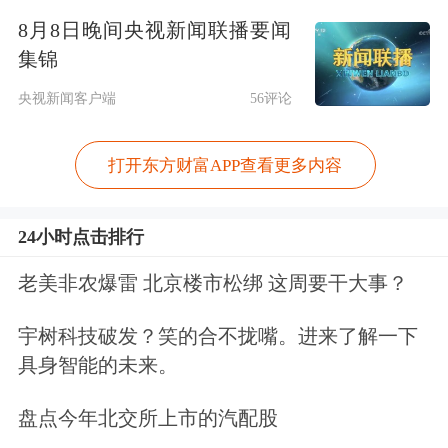
去向不明。5月26日下午6时，报警人来
8月8日晚间央视新闻联播要闻
集锦
到了陈群所在的别墅中寻人时，发现该
央视新闻客户端
56评论
地址已人去楼空，房间留有一张打印的
A4纸和一个U盘，A4纸上写有“陈群无
打开东方财富APP查看更多内容
法兑付投资人的钱合计62亿最终选择逃
避”。
24小时点击排行
老美非农爆雷 北京楼市松绑 这周要干大事？
公开资料显示，陈群是一位从业多年的
股权投资人，目前仍担任多家公司的法
宇树科技破发？笑的合不拢嘴。进来了解一下
具身智能的未来。
定代表人、股东和高管。陈群的另一个
身份是中资联创始人。根据公开报道，
盘点今年北交所上市的汽配股