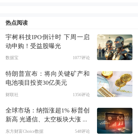
据悉，极目科技成立于2023年2月，总
部位于上海，旗下拥有十余家子公司和
热点阅读
控股公司，在全球40余个城市设立分支
宇树科技IPO倒计时 下周一启
机构或办事处，员工1000余人。作为一
动申购！受益股曝光
家以“创业孵化”为商业模式的知名公
数据宝
1077评论
司，2023年极目科技完成了12个包括元
特朗普宣布：将向关键矿产和
电池项目投资30亿美元
宇宙、AIGC、
云计算
、宠物等不同行
业的投资布局。据悉，此次被传“跑
财联社
1356评论
路”的老板为极目银河的创始人陈群。
全球市场：纳指涨超1% 标普创
新高 光通信、太空板块大涨 ...
根据该员工提供的报警接报回执照片显
东方财富Choice数据
548评论
示，陈群于5月24日上午9时开始失联，