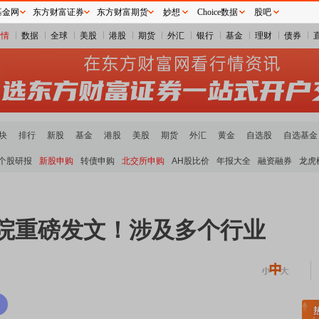
基金网
东方财富证券
东方财富期货
妙想
Choice数据
股吧
行情
数据
全球
美股
港股
期货
外汇
银行
基金
理财
债券
块
排行
新股
基金
港股
美股
期货
外汇
黄金
自选股
自选基金
个股研报
新股申购
转债申购
北交所申购
AH股比价
年报大全
融资融券
龙虎
务院重磅发文！涉及多个行业
板块领涨
元件板块走强
半导体板块活跃
沪深资金流向
A股估值分析全览
重要