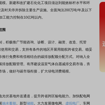
规模。新建和改扩建石化化工项目须达到能效标杆水平和环
及时关停并拆除主要生产设施。全面淘汰200万吨/年及以下
加工能力控制在10亿吨以内。
范围
，积极推广节能咨询、诊断、设计、融资、改造、托管
有偿使用和交易，支持有条件的地区开展用能权跨省交易。稳妥
步推行免费和有偿相结合的碳排放配额分配方式。对纳入全
碳排放配额管理。有序建设温室气体自愿减排交易市场，夯
市场，做好与碳市场衔接，扩大绿电消费规模。
光伏基地外送通道，提升跨省跨区输电能力。加快配电网
展
抽水蓄能
、新型
储能
。大力发展微电网、
虚拟电厂
、车网