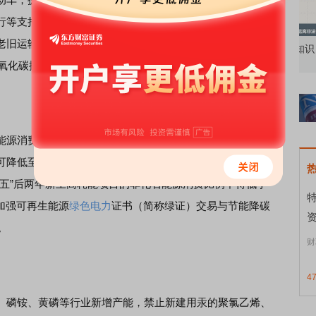
行等支持政策。推动公共领域车辆电动化，有序推广新能源
老旧运输船舶报废更新，推动开展沿海内河船舶电气化改造
知到特色品种
了解北交所知识 做理性投资者
市
氧化碳排放强度较2020年降低5%。
源消费。科学合理确定新能源发展规模，在保证经济性前
降低至90%。“十四五”前三年节能降碳指标进度滞后地区要
四五”后两年新上高耗能项目的非化石能源消费比例不得低于
加强可再生能源
绿色电力
证书（简称绿证）交易与节能降碳
资
。
财
4
磷铵、黄磷等行业新增产能，禁止新建用汞的聚氯乙烯、