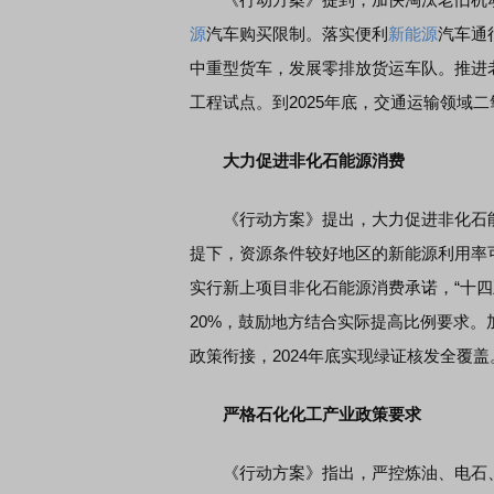
源
汽车购买限制。落实便利
新能源
汽车通
中重型货车，发展零排放货运车队。推进
席连线｜东方财富证券陈果：A股再平衡的
债券知识通识：从基础认
，将吹向何处
工程试点。到2025年底，交通运输领域二
大力促进非化石能源消费
《行动方案》提出，大力促进非化石能
提下，资源条件较好地区的新能源利用率可
实行新上项目非化石能源消费承诺，“十
20%，鼓励地方结合实际提高比例要求。
政策衔接，2024年底实现绿证核发全覆盖
严格石
化化
工产业政策要求
《行动方案》指出，严控炼油、电石、