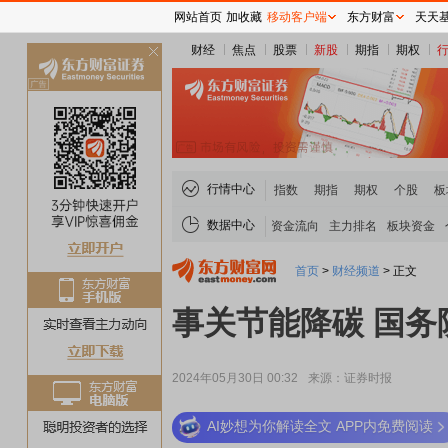
网站首页
加收藏
移动客户端
东方财富
天天
财经
焦点
股票
新股
期指
期权
关
闭
行情中心
指数
期指
期权
个股
板
数据中心
资金流向
主力排名
板块资金
首页
>
财经频道
>
正文
事关节能降碳 国
2024年05月30日 00:32
来源：证券时报
AI妙想为你解读全文 APP内免费阅读
稀土