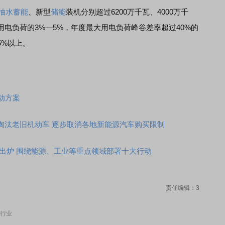
抽水蓄能
、新型
储能
装机分别超过6200万千瓦、4000万千
电负荷的3%—5%，年度最大用电负荷峰谷差率超过40%的
5%以上。
行动方案
淘汰老旧机动车 逐步取消各地新能源汽车购买限制
案》出炉 围绕能源、工业等重点领域部署十大行动
责任编辑：3
行业