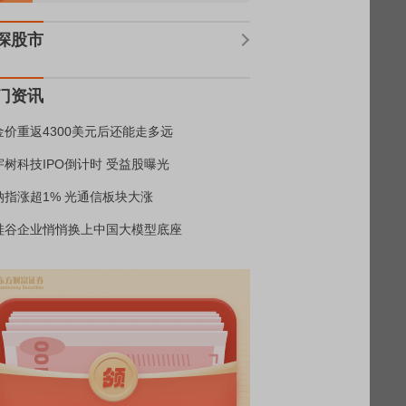
深股市
门资讯
金价重返4300美元后还能走多远
宇树科技IPO倒计时 受益股曝光
纳指涨超1% 光通信板块大涨
硅谷企业悄悄换上中国大模型底座