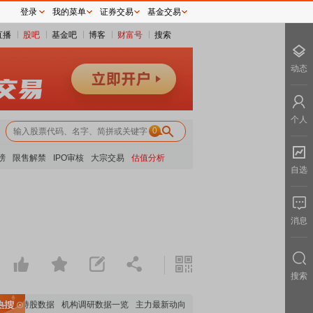
登录
我的菜单
证券交易
基金交易
直播
股吧
基金吧
博客
财富号
搜索
动态
个人
0
榜
限售解禁
IPO审核
大宗交易
估值分析
自选
消息
搜索
机构持股数据
机构调研数据一览
主力最新动向
上市公司限售股解禁一览
昨日涨