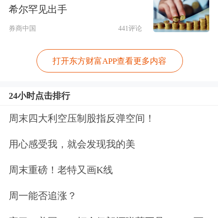
希尔罕见出手
央行在承诺低通胀时很可能不可信，因
券商中国
441评论
为公众会认识到，货币政策制定者可能
被迫推行与长期价格稳定不一致的短期
打开东方财富APP查看更多内容
扩张性政策的风险。”
24小时点击排行
目前，鲍威尔与大多数全球央行掌舵者
周末四大利空压制股指反弹空间！
一同打响的“抗通胀战役”，已持续了两
用心感受我，就会发现我的美
年之久。
美国通胀率(PCE物价指数)在
2022年年中曾达到约7%的峰值，此后
周末重磅！老特又画K线
已下降至了2.7%。但美联储制定的通胀
周一能否追涨？
目标是2%，美联储政策制定者已表