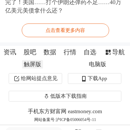
完了！美国……打个伊朗还弹药不足……40万
示，在他们对通胀率向这一目标迈进有
亿美元美债拿什么还？
更大信心之前不会降息。
点击查看更多内容
据美国媒体上月爆料，
共和党籍总统候
选人特朗普的盟友们正在悄悄起草一些
资讯
股吧
数据
行情
自选
导航
建议以削弱美联储的独立性。
他们认
触屏版
电脑版
为，未来美联储利率决策应该征求特朗
给网站提点意见
下载App
普的意见。他们制定的一些草案建议美
联储的规章制度应接受白宫的审查，并
低版本下载指南
更有力地利用财政部来制衡美联储。
手机东方财富网 eastmoney.com
网站备案号:沪ICP备05006054号-11
该团队还认为，一旦特朗普重返白宫，