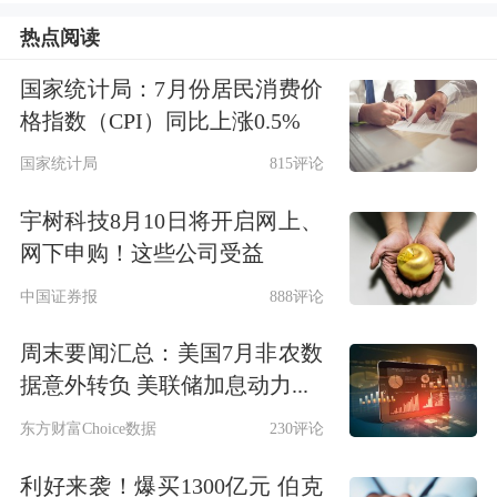
白宫经济顾问委员会指出，研究、理论
热点阅读
和证据都表明，央行在不受政治干预的
国家统计局：7月份居民消费价
情况下执行货币政策的能力，是其控制
格指数（CPI）同比上涨0.5%
通胀能力的关键组成部分。
国家统计局
815评论
博客写道，央行的独立性增强了其政策
宇树科技8月10日将开启网上、
网下申购！这些公司受益
的可信度，这种可信度也是维持长期稳
中国证券报
888评论
定预期的关键。当可信度受到政治影响
周末要闻汇总：美国7月非农数
时，个人、企业和其他定价者不太可能
据意外转负 美联储加息动力...
相信央行降低通胀的承诺，而这反过来
东方财富Choice数据
230评论
又会导致通胀上升。前美联储主席伯南
利好来袭！爆买1300亿元 伯克
克曾对此解释称，“受短期政治影响的