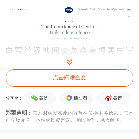
白宫经济顾问委员会在博客中写
道，“
拜登政府深受这段历史的激励，
将继续坚定不移地支持中央银行独立性
点击阅读全文
(CBI)。
历史再清楚不过地表明，忽视
微信
朋友圈
微博
分享至：
这一教训或逆转过去半个世纪来之不易
的进步，会带来持久的、破坏性的通胀
郑重声明：
东方财富发布此内容旨在传播更多信息，与本
站立场无关，不构成投资建议。据此操作，风险自担。
后果。”