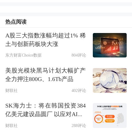
人能够第一时间享受到政策优惠。
热点阅读
多地公布调整存量公积金贷款细则
A股三大指数涨幅均超过1% 稀
降首付比例对一二线城市影响较大
土与创新药板块大涨
东方财富Choice数据
804评论
17日，广州宣布下调个人住房公积金贷
款利率；18日，上海、北京、深圳等地
美股光模块黑马计划大幅扩产
全力押注800G、1.6Tb产品
也先后宣布下调住房公积金贷款利率。
财联社
402评论
据21财经，对于存量公积金利率调整统
SK海力士：将在韩国投资384
一在2025年1月1日进行，不过各地细节
亿美元建设晶圆厂 以应对AI...
略有不同。部分城市对存量调整还有附
财联社
288评论
加的期限要求。比如，成都市和大连市