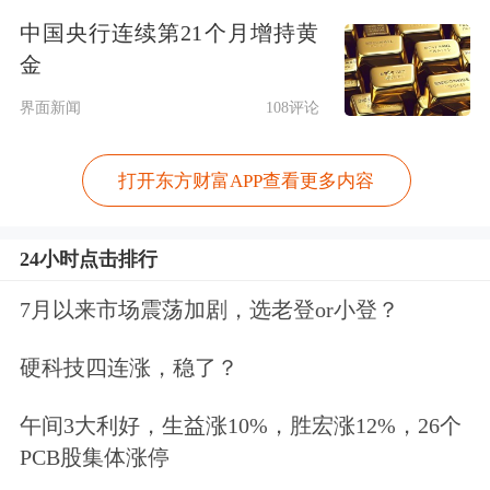
中国央行连续第21个月增持黄
要求，2024年5月18日之前发放的住房
金
公积金贷款，贷款期限在1年以上的，
界面新闻
108评论
贷款利率将在2025年1月1日进行调整；
贷款期限为1年的，贷款利率不作调
打开东方财富APP查看更多内容
整。
24小时点击排行
多数城市则是规定，2024年5月18日起
7月以来市场震荡加剧，选老登or小登？
新受理贷款和5月18日前未发放的贷款
硬科技四连涨，稳了？
利率统一按照央行要求执行。存量贷款
自2025年1月1日起调整。例如济南市、
午间3大利好，生益涨10%，胜宏涨12%，26个
PCB股集体涨停
兰州市、宜昌市等。