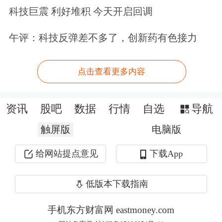
科技巨震 利好堆积 今天开启回调
在下调首付比例方面，据中新经纬，以
总房款100万元为例，首套房首付款由
午评：科技反弹差不多了，创新药有色接力
之前最低20万元降至最低15万元，购房
点击查看更多内容
门槛下降。但相应地，从
银行
贷款的金
额由80万元提高至85万元。
资讯
股吧
数据
行情
自选
导航
“这是历史最低的首付比例，既是按揭
触屏版
电脑版
贷款历史上的最宽松政策，也是最近几
给网站提点意见
下载App
年各类购房政策中最为宽松的政
低版本下载指南
策。”
易居研究院研究总监严跃进在接
受中新经纬采访时表示，过去全国住房
手机东方财富网 eastmoney.com