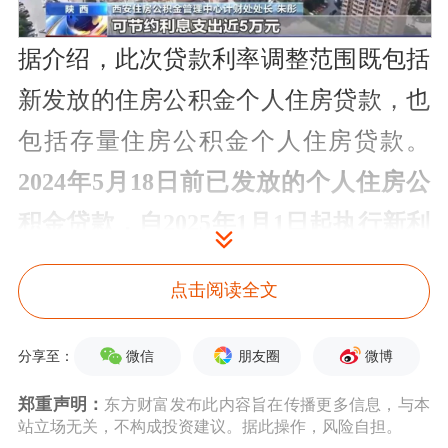
据介绍，此次贷款利率调整范围既包括
新发放的住房公积金个人住房贷款，也
包括存量住房公积金个人住房贷款。
2024年5月18日前已发放的个人住房公
积金贷款，自2025年1月1日起执行新利
率。
2024年5月18日（含）后新发放的
点击阅读全文
个人住房公积金贷款，将直接按照调整
后的新利率执行。住房城乡建设部表
微信
朋友圈
微博
分享至：
示，将指导城市住房公积金管理中心按
郑重声明：
东方财富发布此内容旨在传播更多信息，与本
照规定，做好政策衔接工作，确保缴存
站立场无关，不构成投资建议。据此操作，风险自担。