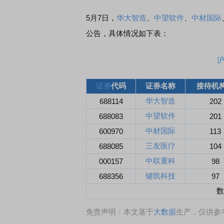
5月7日，
华大智造
、
中望软件
、
中材国际
公告，具体情况如下表：
证券
代码
证券名称
接待机
华大智造
688114
202
中望软件
688083
201
中材国际
600970
113
三友医疗
688085
104
中联重科
000157
98
键凯科技
688356
97
数
免责声明：本文基于
大数据
生产，仅供参