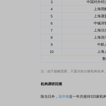
中国对外经
3
上海璞
4
上海晟
5
中铖润
6
上海泾
7
上海混
8
中邮
9
上海
10
数
注：由于篇幅受限，只显示前10家机构名单
机构调研回测
除当日外，
瑞华泰
近一年共接待315家机