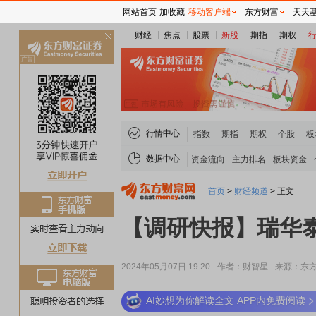
网站首页
加收藏
移动客户端
东方财富
天天
财经
焦点
股票
新股
期指
期权
关
闭
行情中心
指数
期指
期权
个股
板
数据中心
资金流向
主力排名
板块资金
首页
>
财经频道
>
正文
【调研快报】瑞华
2024年05月07日 19:20
作者：财智星
来源：东方
AI妙想为你解读全文 APP内免费阅读
稀