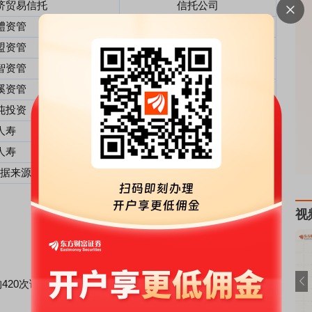
济贸易信托
信托公司
醴资管
资产管理公司
盟资管
资产管理公司
智资管
资产管理公司
溪资管
投资公司
沌投资
投资公司
人寿
寿险公司
人寿
其它
据来源：Choice数据
。
视
构420次调研，历史回测情况如下表所示：