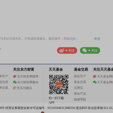
与本站立场无关，不构成投资建议。据此操作，风险自担。
举报
关注东方财富
天天基金
基金交易
关注天天基
券开户
基金开户
东方财富网微博
天天基金网
线交易
基金交易
东方财富网微信
天天基金网
券交易
活期宝
意见与建议
基金产品
扫一扫下载
稳健理财
APP
 经营证券期货业务许可证编号：913101046312860336 违法和不良信息举报:021-612