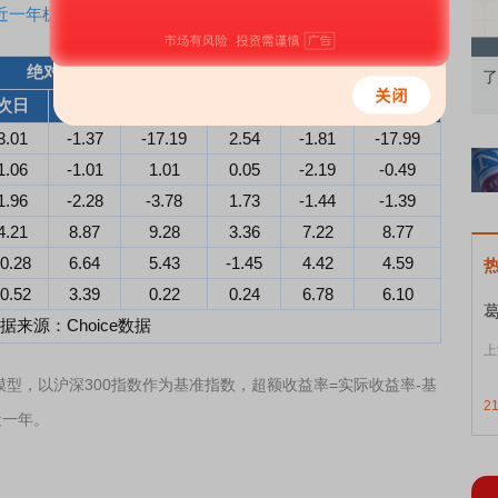
近一年机构调研回测
绝对收益率（%）
超额收益率（%）
基础认知到特色品种
了解北交所知识 做理性投资者
次日
5日
10日
次日
5日
10日
3.01
-1.37
-17.19
2.54
-1.81
-17.99
1.06
-1.01
1.01
0.05
-2.19
-0.49
1.96
-2.28
-3.78
1.73
-1.44
-1.39
4.21
8.87
9.28
3.36
7.22
8.77
-0.28
6.64
5.43
-1.45
4.42
4.59
-0.52
3.39
0.22
0.24
6.78
6.10
据来源：Choice数据
上
模型，以沪深300指数作为基准指数，超额收益率=实际收益率-基
2
近一年。