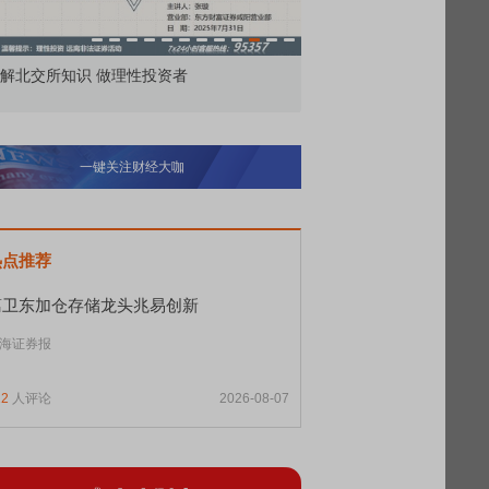
市价委托那么多种，究竟怎么用？
北交所顶格打新居
一键关注财经大咖
热点推荐
葛卫东加仓存储龙头兆易创新
海证券报
12
人评论
2026-08-07