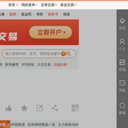
登录
我的菜单
证券交易
基金交易
直播
股吧
基金吧
博客
财富号
搜索
动态
个人
0
榜
限售解禁
IPO审核
大宗交易
估值分析
自选
消息
搜索
机构持股数据
机构调研数据一览
主力最新动向
上市公司限售股解禁一览
昨日涨