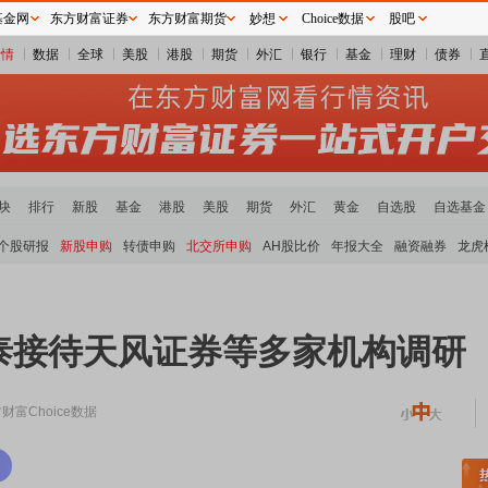
基金网
东方财富证券
东方财富期货
妙想
Choice数据
股吧
行情
数据
全球
美股
港股
期货
外汇
银行
基金
理财
债券
块
排行
新股
基金
港股
美股
期货
外汇
黄金
自选股
自选基金
个股研报
新股申购
转债申购
北交所申购
AH股比价
年报大全
融资融券
龙虎
泰接待天风证券等多家机构调研
财富Choice数据
土板块领涨
元件板块走强
半导体板块活跃
沪深资金流向
A股估值分析全览
重要