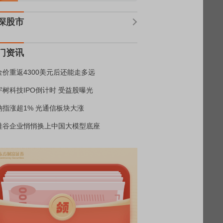
深股市
门资讯
金价重返4300美元后还能走多远
宇树科技IPO倒计时 受益股曝光
纳指涨超1% 光通信板块大涨
硅谷企业悄悄换上中国大模型底座