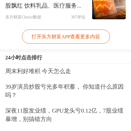
9
上海晨燕资管
资产管理公司
股飘红 饮料乳品、医疗服务...
10
中信建投证券
证券公司
东方财富Choice数据
307评论
数据来源：Choice数据
打开东方财富APP查看更多内容
注：由于篇幅受限，只显示前10家机构名
单。
24小时点击排行
机构调研回测
周末利好堆积 今天怎么走
39岁演员炒股亏光多年积蓄， 你知道什么原因
除当日外，东鹏控股近一年共接待264
吗？
家机构317次调研，历史回测情况如下
深夜11股发业绩，GPU龙头亏0.12亿，7股业绩
表所示：
暴增，别搞错方向
近一年机构调研回测