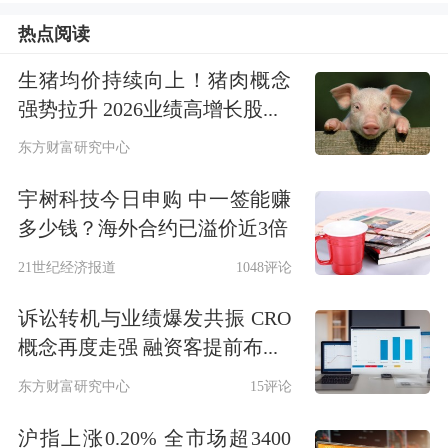
左右拖动表格，可查看剩余表格内容
热点阅读
序号
接待对象
接待对象类型
生猪均价持续向上！猪肉概念
1
东吴基金
基金管理公司
强势拉升 2026业绩高增长股...
2
中信建投基金
基金管理公司
东方财富研究中心
3
上海景熙资管
资产管理
公司
宇树科技今日申购 中一签能赚
多少钱？海外合约已溢价近3倍
4
上海聆泽投资管理
基金管理公司
21世纪经济报道
1048评论
5
上海国泰君安证券资管
资产管理公司
6
Willing Capital Management Limited
其它
诉讼转机与业绩爆发共振 CRO
概念再度走强 融资客提前布...
7
Value Partners Limited
基金管理公司
东方财富研究中心
15评论
8
中国对外经济贸易信托
信托公司
沪指上涨0.20% 全市场超3400