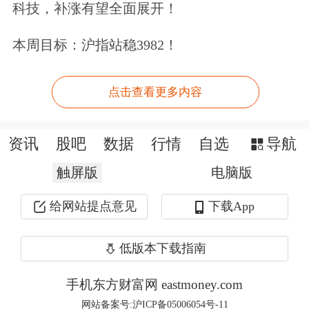
科技，补涨有望全面展开！
左右拖动表格，可查看剩余表格内容
本周目标：沪指站稳3982！
绝对收益率（%）
超额收益率
公告日期
接待机构数
次日
5日
10日
次日
5日
点击查看更多内容
2023-10-27
104
-0.22
0.11
-0.33
-0.82
-0.5
资讯
股吧
数据
行情
自选
导航
2023-09-19
1
0.74
-1.58
-8.07
1.14
-0.8
触屏版
电脑版
2023-08-24
150
1.21
3.90
6.59
1.59
2.78
给网站提点意见
下载App
2023-05-08
1
0.12
0.61
-4.01
0.98
2.18
2023-05-03
61
-0.36
-0.36
-5.30
-0.39
0.44
低版本下载指南
数据来源：Choice数据
手机东方财富网 eastmoney.com
注：1. 本文超额收益率的计算选取市场调
网站备案号:沪ICP备05006054号-11