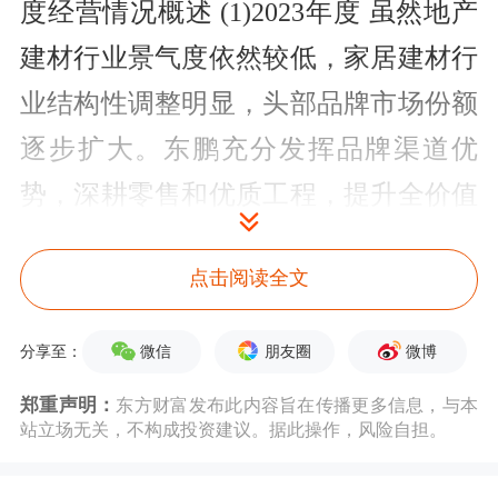
度经营情况概述 (1)2023年度 虽然地产
建材行业景气度依然较低，家居建材行
业结构性调整明显，头部品牌市场份额
逐步扩大。东鹏充分发挥品牌渠道优
势，深耕零售和优质工程，提升全价值
链效率和效能，深入推进精益运营、降
点击阅读全文
本增效，推动产品创新和服务升级，构
建空间化…
微信
朋友圈
微博
分享至：
点击查看PDF原文
郑重声明：
东方财富发布此内容旨在传播更多信息，与本
站立场无关，不构成投资建议。据此操作，风险自担。
接待对象名单