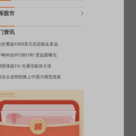
深股市
门资讯
金价重返4300美元后还能走多远
宇树科技IPO倒计时 受益股曝光
纳指涨超1% 光通信板块大涨
硅谷企业悄悄换上中国大模型底座