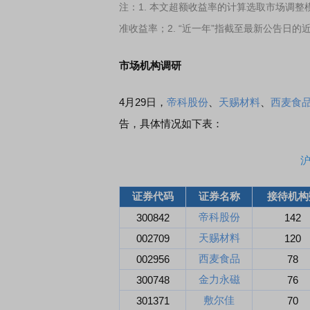
注：1. 本文超额收益率的计算选取市场调整
准收益率；2. “近一年”指截至最新公告日的
市场机构调研
4月29日，
帝科股份
、
天赐材料
、
西麦食
告，具体情况如下表：
证券代码
证券名称
接待机构
帝科股份
300842
142
天赐材料
002709
120
西麦食品
002956
78
金力永磁
300748
76
敷尔佳
301371
70