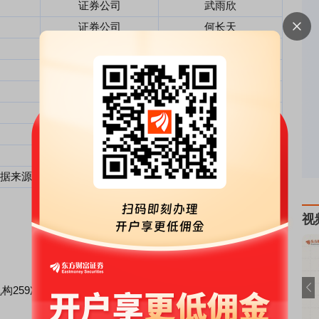
证券公司
武雨欣
证券公司
何长天
基金管理公司
钟天皓
基金管理公司
李榴心
基金管理公司
仲恒
信托公司
蒋海
证券公司
刘岚
投资公司
赖正健
据来源：Choice数据
。
视
机构259次调研，历史回测情况如下表所示：