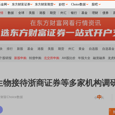
基金网
东方财富证券
东方财富期货
妙想
Choice数据
股吧
行情
数据
全球
美股
港股
期货
外汇
银行
基金
理财
债券
块
排行
新股
基金
港股
美股
期货
外汇
黄金
自选股
自选基金
个股研报
新股申购
转债申购
北交所申购
AH股比价
年报大全
融资融券
龙虎
生物接待浙商证券等多家机构调
财富Choice数据
稀土板块领涨
元件板块走强
半导体板块活跃
沪深资金流向
A股估值分析全览