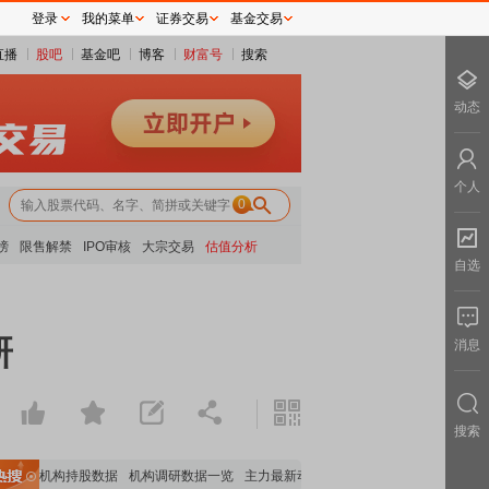
登录
我的菜单
证券交易
基金交易
直播
股吧
基金吧
博客
财富号
搜索
动态
个人
0
榜
限售解禁
IPO审核
大宗交易
估值分析
自选
研
消息
搜索
重要机构持股数据
机构调研数据一览
主力最新动向
上市公司限售股解禁一览
昨