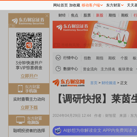
网站首页
加收藏
移动客户端
东方财富
天天
财经
焦点
股票
新股
期指
期权
关
闭
行情中心
指数
期指
期权
个股
板
数据中心
资金流向
主力排名
板块资金
首页
>
财经频道
>
正文
【调研快报】莱茵
2024年04月29日 12:44
作者：财智星
来源：东方
AI妙想为你解读全文 APP内免费阅读