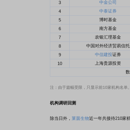
中金公司
3
中泰证券
4
博时基金
5
南方基金
6
农银汇理基金
7
中国对外经济贸易信托
8
中信建投
证券
9
上海贵源投资
10
数
注：由于篇幅受限，只显示前10家机构名单
机构调研回测
除当日外，
莱茵生物
近一年共接待210家