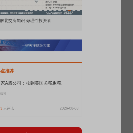
市价委托那么多种，究竟怎么用？
北交所顶格打
一键关注财经大咖
热点推荐
多家A股公司：收到美国关税退税
联社
73
人评论
2026-08-08