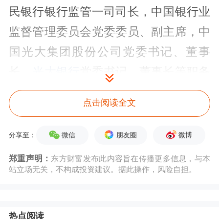
民银行银行监管一司司长，中国银行业
监督管理委员会党委委员、副主席，中
国光大集团股份公司党委书记、董事
长，
光大银行
党委书记、董事长等职务
上的便利，在职务调整、贷款获取等事
点击阅读全文
项上为他人谋取利益，非法收受他人财
物，数额特别巨大，依法应当以贪污
微信
朋友圈
微博
分享至：
罪、受贿罪追究其刑事责任。
郑重声明：
东方财富发布此内容旨在传播更多信息，与本
站立场无关，不构成投资建议。据此操作，风险自担。
退休5年后被查
去年7月15日，据中央纪委国家监委网
热点阅读