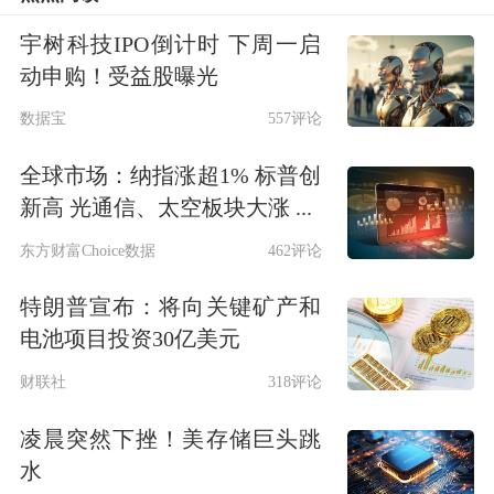
站消息，中国光大集团股份公司原党委
宇树科技IPO倒计时 下周一启
书记、董事长唐双宁涉嫌严重违纪违
动申购！受益股曝光
法，目前正接受中央纪委国家监委纪律
数据宝
557评论
审查和监察调查。彼时，唐双宁已经退
全球市场：纳指涨超1% 标普创
休5年多，其间他经常参加一些书法、
新高 光通信、太空板块大涨 ...
文艺方面的社会活动。
东方财富Choice数据
462评论
特朗普宣布：将向关键矿产和
公开资料显示，唐双宁1954年10月出生
电池项目投资30亿美元
于辽宁省北镇市，满族，1982年毕业于
财联社
318评论
东北财经大学。他早年在
建设银行
沈阳
凌晨突然下挫！美存储巨头跳
市分行、中国人民银行沈阳市分行工
水