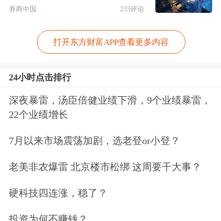
作，1997年进入中国人民银行总行，先
券商中国
233评论
后任信贷管理司司长、货币金银局局
长、银行监管一司司长等职。
打开东方财富APP查看更多内容
2003年，中国银行业监督管理委员会组
24小时点击排行
建成立，唐双宁任银监会副主席、党委
深夜暴雷，汤臣倍健业绩下滑，9个业绩暴雷，
委员，并兼任银行监管一部主任至2004
22个业绩增长
年8月。
7月以来市场震荡加剧，选老登or小登？
2007年6月，唐双宁离开银监会，转任
老美非农爆雷 北京楼市松绑 这周要干大事？
中国光大（集团）总公司董事长、党委
硬科技四连涨，稳了？
书记。2014年12月，中国光大（集团）
投资为何不赚钱？
总公司由国有独资企业改制为股份制公