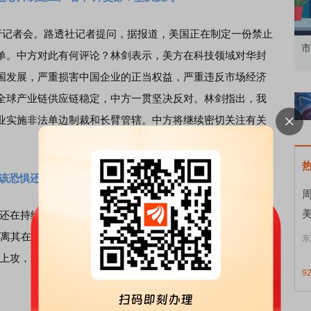
记者会。路透社记者提问，据报道，美国正在制定一份禁止
知到特色品种
了解北交所知识 做理性投资者
市
单。中方对此有何评论？林剑表示，美方在科技领域对华封
国发展，严重损害中国企业的正当权益，严重违反市场经济
全球产业链供应链稳定，中方一贯坚决反对。林剑指出，我
业实施非法单边制裁和长臂管辖。中方将继续密切关注有关
次该恐惧还是贪婪？
格还在持续狂飙，且以更快速度创出新高。截至最新，国际黄
离其在3月20日突破2220美元点位尚不足10天。同时，3月29
东
上攻，相关黄金主题类ETF当天涨逾4%，成为当天最“靓”的
9