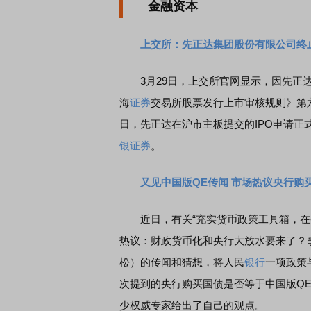
金融资本
上交所：先正达集团股份有限公司终止
3月29日，上交所官网显示，因先正达
海
证券
交易所股票发行上市审核规则》第
日，先正达在沪市主板提交的IPO申请正
银证券
。
又见中国版QE传闻 市场热议央行购
近日，有关“充实货币政策工具箱，在央
热议：财政货币化和央行大放水要来了？
松）的传闻和猜想，将人民
银行
一项政策
次提到的央行购买国债是否等于中国版Q
少权威专家给出了自己的观点。