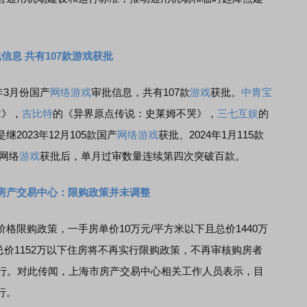
信息 共有107款游戏获批
年3月份国产
网络游戏
审批信息，共有107款
游戏
获批。
中青宝
章》，
吉比特
的《异界原点传说：史莱姆不哭》，
三七互娱
的
2023年12月105款国产
网络游戏
获批、2024年1月115款
产网络
游戏
获批后，单月过审数量连续第四次突破百款。
房产交易中心：限购政策并未调整
购政策，一手房单价10万元/平方米以下且总价1440万
总价1152万以下住房将不再实行限购政策，不再审核购房者
实行。对此传闻，上海市房产交易中心相关工作人员表示，目
行。