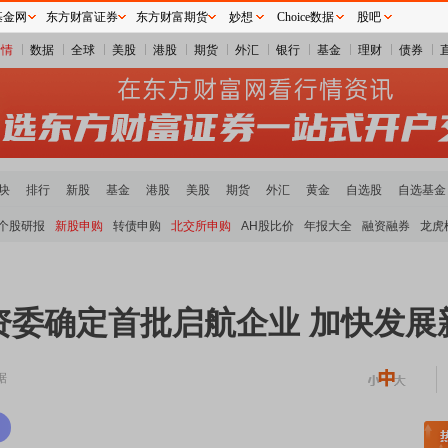
基金网
东方财富证券
东方财富期货
妙想
Choice数据
股吧
行情
数据
全球
美股
港股
期货
外汇
银行
基金
理财
债券
块
排行
新股
基金
港股
美股
期货
外汇
黄金
自选股
自选基金
个股研报
新股申购
转债申购
北交所申购
AH股比价
年报大全
融资融券
龙虎
资委确定首批启航企业 加快发展
据
板块领涨
元件板块走强
半导体板块活跃
沪深资金流向
A股估值分析全览
重要机