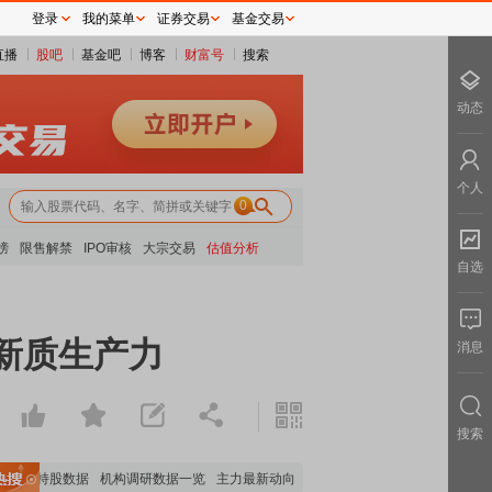
登录
我的菜单
证券交易
基金交易
直播
股吧
基金吧
博客
财富号
搜索
动态
个人
0
榜
限售解禁
IPO审核
大宗交易
估值分析
自选
新质生产力
消息
搜索
构持股数据
机构调研数据一览
主力最新动向
上市公司限售股解禁一览
昨日涨停