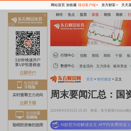
网站首页
加收藏
移动客户端
东方财富
天天
财经
焦点
股票
新股
期指
期权
关
闭
行情中心
指数
期指
期权
个股
板
数据中心
资金流向
主力排名
板块资金
首页
>
财经频道
>
正文
周末要闻汇总：国
2024年03月31日 15:30
来源：东方财富Choice数
AI妙想为你解读全文 APP内免费阅读
稀土