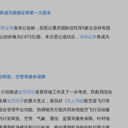
券将成为国都证券第一大股东
浙商证券
发布公告称，拟受让重庆国际信托等5家企业持有国
让的价格为2.673元/股。本次受让成功后，
浙商证券
将成为
划审批、空管等服务保障
，介绍推进
低空经济
发展所做工作及下一步考虑。民航局综合
发展
低空经济
的重大意义，落实好《
无人驾驶
航空器飞行管
综合管理平台功能。协调相关方面共同加强低空飞行活动服
的计划审批、空管、气象、通信、监视等服务保障。针对地
善通用机场建设和运行标准，推动通用机场和临时起降点建