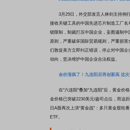
3月29日，外交部发言人林剑主持例行
席连线｜东方财富证券陈果：A股再平衡的
债券知识通识：从基础认
接收关键工具的中国先进芯片制造工厂名
，将吹向何处
锁限制，制裁打压中国企业，妄图遏制中
原则，严重破坏国际贸易规则，严重损害
们敦促美方立即纠正错误，停止对中国企
动向，坚决维护中国企业合法权益。
金价涨疯了！九连阳后再创新高 这
在“六连阳”叠加“九连阳”后，黄金价
金价格已突破2230美元/盎司点位，而这距
日A股再次上演“黄金战”：多只黄金股轮番
ETF。