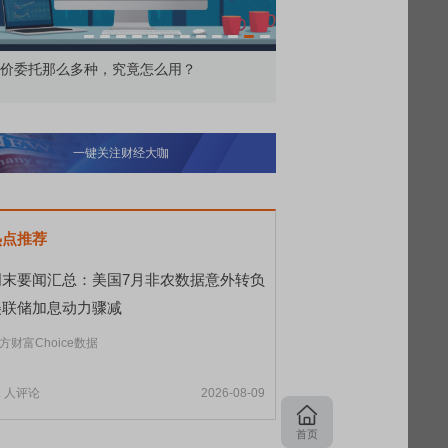
价委托那么多种，究竟怎么用？
北交所顶格打新居然只能
一键关注财经大咖
热点推荐
周末要闻汇总：美国7月非农数据意外转负
美联储加息动力骤减
方财富Choice数据
2
人评论
2026-08-09
首页