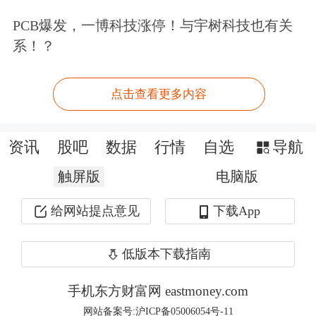
PCB爆发，一博科技涨停！与宇树科技也有关
分点，贡献率达65.9%，是贡献最大的
系！？
行业板块。
点击查看更多内容
随着制造业向高端化、智能化、绿色化
迈进，高技术制造业利润也实现快速增
资讯
股吧
数据
行情
自选
导航
长。1~2月份，高技术制造业利润由上
触屏版
电脑版
年全年下降8.3%转为增长27.9%，增速
给网站提点意见
下载App
高于规上工业平均水平17.7个百分点。
其中，智能消费设备行业利润增长1.13
低版本下载指南
倍，锂离子电池行业利润增长66.3%，
手机东方财富网 eastmoney.com
通信
终端设备行业由上年同期亏损转为
网站备案号:沪ICP备05006054号-11