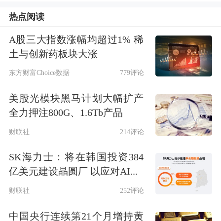
实举措。
热点阅读
工业企业利润增速由负转正
A股三大指数涨幅均超过1% 稀
土与创新药板块大涨
随着市场需求持续恢复，工业生产较快
东方财富Choice数据
779评论
增长，工业企业营收增长明显加快。
美股光模块黑马计划大幅扩产
1~2月份，规上工业企业营业收入同比
全力押注800G、1.6Tb产品
增长4.5%，比上年全年营收增速高3.4
财联社
214评论
个百分点，营收回升态势明显，为利润
SK海力士：将在韩国投资384
增长创造有利条件。
亿美元建设晶圆厂 以应对AI...
分行业来看，超七成行业利润增长，制
财联社
252评论
造业、电气水业增长较快。1~2月份，
中国央行连续第21个月增持黄