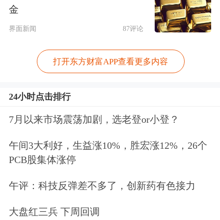
在41个工业大类行业中，有29个行业利
金
润同比增长，增长面为70.7%，比上年
界面新闻
87评论
全年扩大4.8个百分点。分门类看，制
打开东方财富APP查看更多内容
造业、
电力
热力燃气及水生产和供应业
利润分别增长17.4%、63.1%，均实现两
24小时点击排行
位数增长；采矿业利润下降21.1%。
7月以来市场震荡加剧，选老登or小登？
在制造业中，随着现代化产业体系加快
午间3大利好，生益涨10%，胜宏涨12%，26个
构建，装备制造业利润增长持续加快。
PCB股集体涨停
1~2月份，装备制造业利润同比增长
午评：科技反弹差不多了，创新药有色接力
28.9%，增速比上年全年加快24.8个百
大盘红三兵 下周回调
分点，拉动规上工业利润增长6.7个百