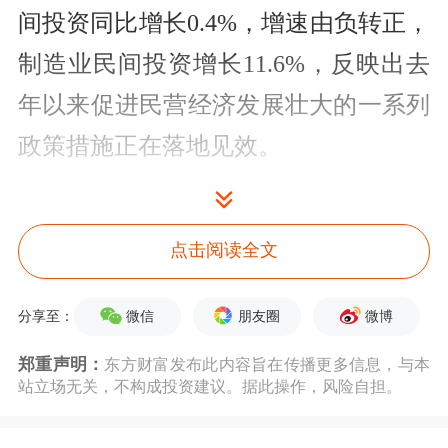
间投资同比增长0.4%，增速由负转正，
制造业民间投资增长11.6%，反映出去
年以来促进民营经济发展壮大的一系列
政策措施正在落地见效。
近日国家发改委在浙江温州召开了促进
民营经济发展壮大现场会，发改委副主
点击阅读全文
任赵辰昕表示，将会同相关部门紧密结
微信
朋友圈
微博
分享至：
合宏观经济形势变化和民营经济发展实
郑重声明：
东方财富发布此内容旨在传播更多信息，与本
际，在市场准入、要素获取、公平执
站立场无关，不构成投资建议。据此操作，风险自担。
法、权益保护等方面，加快落实一批务