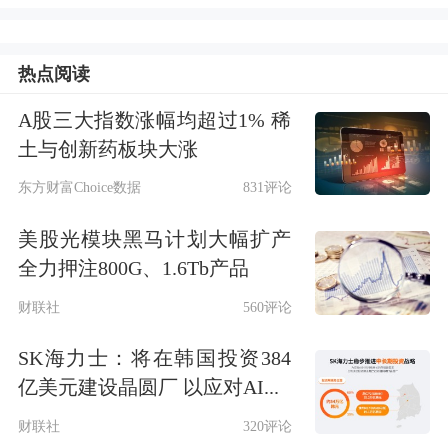
率，等待更多证据证明通胀正向目标靠
拢。
热点阅读
多地遇袭！俄能源设施起火
A股三大指数涨幅均超过1% 稀
土与创新药板块大涨
据参考消息援引路透社3月12日报道，
东方财富Choice数据
831评论
俄罗斯官员12日称，在遭到乌克兰
无人
美股光模块黑马计划大幅扩产
机
袭击后，奥廖尔和下诺夫哥罗德州的
全力押注800G、1.6Tb产品
燃料设施当天起火，这似乎是基辅组织
财联社
560评论
的针对莫斯科和其他地区的协同空中打
SK海力士：将在韩国投资384
击。
亿美元建设晶圆厂 以应对AI...
财联社
320评论
俄罗斯新闻社援引俄国防部的话说，俄