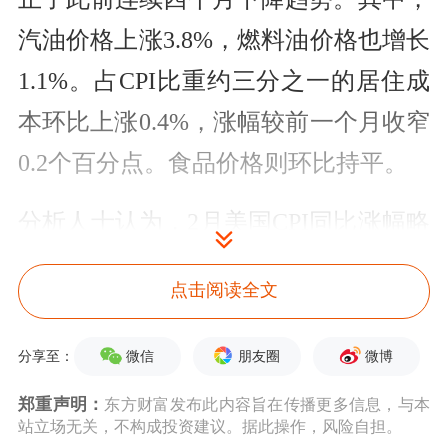
汽油价格上涨3.8%，燃料油价格也增长
1.1%。占CPI比重约三分之一的居住成
本环比上涨0.4%，涨幅较前一个月收窄
0.2个百分点。食品价格则环比持平。
分析人士认为，2月美国CPI同比涨幅略
高于市场普遍预计的3.1%，核心CPI环
点击阅读全文
比涨幅也高于预期的0.3%，意味着今年
初以来通胀出现小幅反弹并非暂时现
微信
朋友圈
微博
分享至：
象。由于物价持续徘徊在超目标水平，
郑重声明：
东方财富发布此内容旨在传播更多信息，与本
美联储可能会在更长时间内维持高利
站立场无关，不构成投资建议。据此操作，风险自担。