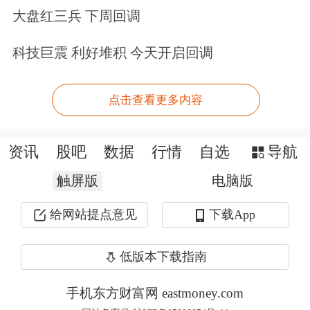
大盘红三兵 下周回调
当地媒体公布的照片显示一处工业设施
燃起大火。奥廖尔州居民说，火灾发生
科技巨震 利好堆积 今天开启回调
前曾有过爆炸。
点击查看更多内容
报道还称，莫斯科、库尔斯克、图拉、
沃罗涅日和别尔哥罗德地区的官员也报
资讯
股吧
数据
行情
自选
导航
告了无人机袭击事件，但没有造成人员
触屏版
电脑版
伤亡。
给网站提点意见
下载App
莫斯科市长谢尔盖·索比亚宁在“电
低版本下载指南
报”社交平台上说，一架飞往莫斯科的
手机东方财富网 eastmoney.com
无人机在首都附近的拉缅斯基地区上空