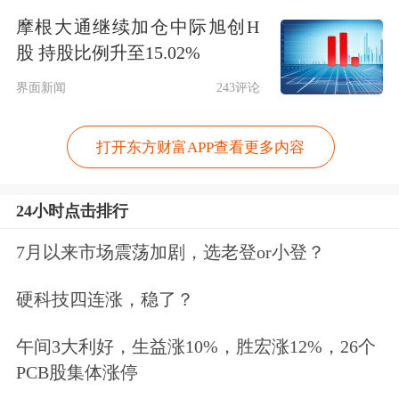
摩根大通继续加仓中际旭创H
防空系统在多地上空总共击落25架乌无
股 持股比例升至15.02%
人机。目前尚不清楚是否所有无人机都
界面新闻
243评论
被摧毁。
打开东方财富APP查看更多内容
报道称，下诺夫哥罗德州州长格列布·
尼基廷在“电报”社交平台上说，“克斯
24小时点击排行
托沃工业区上午遭到无人机袭击”，一
7月以来市场震荡加剧，选老登or小登？
个炼油厂因此起火。奥廖尔州州长克雷
硬科技四连涨，稳了？
奇科夫也表示，乌克兰对该地区的一处
燃料设施发动了无人机袭击，一个油罐
午间3大利好，生益涨10%，胜宏涨12%，26个
PCB股集体涨停
着火。