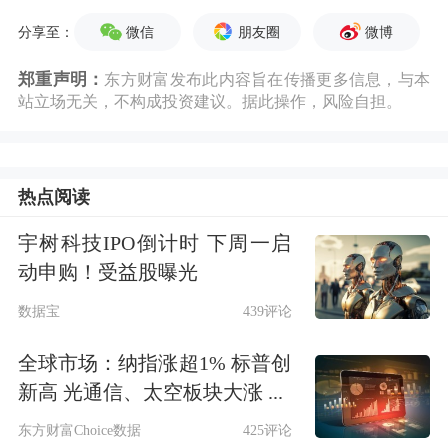
微信
朋友圈
微博
分享至：
郑重声明：
东方财富发布此内容旨在传播更多信息，与本
站立场无关，不构成投资建议。据此操作，风险自担。
热点阅读
宇树科技IPO倒计时 下周一启
动申购！受益股曝光
数据宝
439评论
全球市场：纳指涨超1% 标普创
新高 光通信、太空板块大涨 ...
东方财富Choice数据
425评论