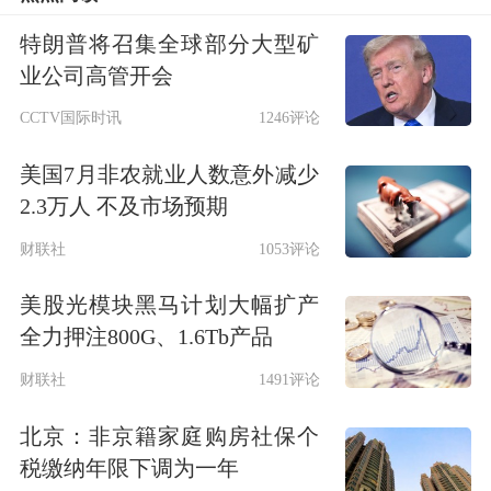
5300多家，接近美股的规模，但是市值
特朗普将召集全球部分大型矿
业公司高管开会
只有美股的七分之一，（美国86万亿美
CCTV国际时讯
1246评论
元，A股80万亿人民币），估值体系缺
美国7月非农就业人数意外减少
乏标尺，个别没有基本面的垃圾股PE居
2.3万人 不及市场预期
高不下，大蓝筹PB却大打折扣。需要
财联社
1053评论
尽快建立中国特色估值体系，将央企国
美股光模块黑马计划大幅扩产
企市值管理落到实处。与此同时，通过
全力押注800G、1.6Tb产品
引导长线资本入市，恢复科学的估值系
财联社
1491评论
统，不仅机构、散户受益，央企、地方
北京：非京籍家庭购房社保个
政府乃至国家也将受益。
税缴纳年限下调为一年