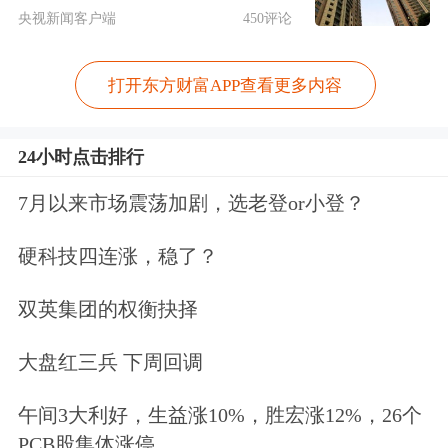
城门立木说的是当务之急，而治本之策
央视新闻客户端
450评论
一则需要论证，二则需要时间，尤其是
打开东方财富APP查看更多内容
涉及立法，更有不可或缺的流程。
如果
连弄虚作假都无法应对，那么这个市场
24小时点击排行
也就失去了存在的合理性和合法
7月以来市场震荡加剧，选老登or小登？
性。“倾家荡产”、“牢底坐穿”一言既
硬科技四连涨，稳了？
出，驷马难追，出诸多个政策，不如做
实一个案例，让欺诈发行入刑成为判
双英集团的权衡抉择
例。
大盘红三兵 下周回调
再比如，所谓金融衍生品的整治，不管
午间3大利好，生益涨10%，胜宏涨12%，26个
PCB股集体涨停
是雪球产品也好，转融通也好，量化交