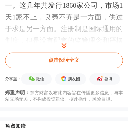
一。这几年共发行1860家公司，市场1
天1家不止，良莠不齐是一方面，供过
于求是另一方面。注册制是国际通用的
制度，但是没有配套的监管理念和严格
执法，信披就容易成为欺诈上市的遮羞
点击阅读全文
布。排队上市也成为一道奇观，放慢
IPO节奏有利于对注册制的再完善，更
微信
朋友圈
微博
分享至：
可快速恢复投资者信心，释放“以投资
郑重声明：
东方财富发布此内容旨在传播更多信息，与本
者为本”的定位信号。
站立场无关，不构成投资建议。据此操作，风险自担。
城门立木之三，将救市进行到底。
冰冻
热点阅读
三尺非一日之寒，A股的规模已经达