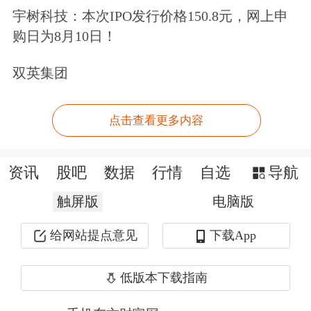
宇树科技：本次IPO发行价格150.8元，网上申
具体来看，去年四季度高瓴对拼多多、
购日为8月10日！
亚马逊、京东等电商科技公司进行了增
双英集团
持。其中，大举增持拼多多276万股，
持股数量升至1011万股，增持金额高达
点击查看更多内容
4亿美元，期末持股市值高达14.79亿美
元，超越了多个季度持仓第一的百济神
资讯
股吧
数据
行情
自选
导航
州，一举成为高瓴的第一大重仓股。
触屏版
电脑版
给网站提点意见
下载App
低版本下载指南