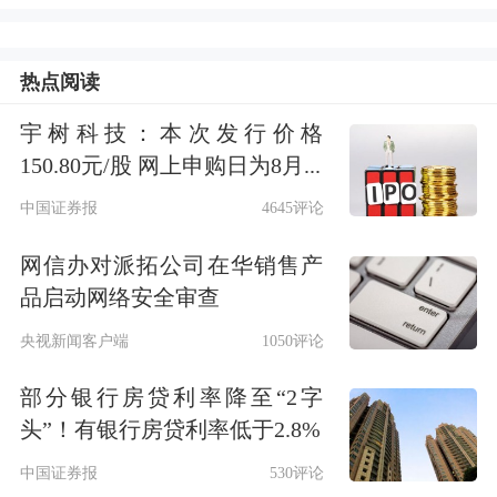
500指数涨0.58%，纳斯达克指数涨
0.30%。不过，大型科技股多数下跌，
热点阅读
苹果跌0.21%，
微软
跌0.70%，
英伟达
跌
宇树科技：本次发行价格
150.80元/股 网上申购日为8月...
1.65%，谷歌跌2.17%，
亚马逊
跌
中国证券报
4645评论
0.74%，Meta涨2.27%，
特斯拉
涨
6.23%。
网信办对派拓公司在华销售产
品启动网络安全审查
高瓴大举加仓拼
多多
，成第一大重仓股
央视新闻客户端
1050评论
北京时间2月15日，高瓴旗下专注于二
部分银行房贷利率降至“2字
头”！有银行房贷利率低于2.8%
级市场投资的基金管理平台HHLR
中国证券报
530评论
Advisors公布了2023年第四季度末的美