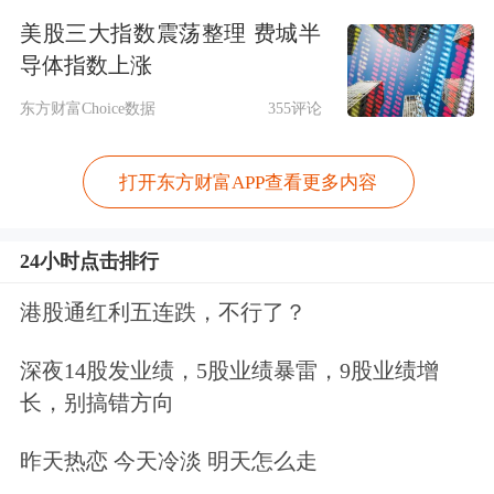
股持仓情况。
美股三大指数震荡整理 费城半
导体指数上涨
数据显示，去年四季度末HHLR
东方财富Choice数据
355评论
Advisors在美股市场持仓总市值为49.62
打开东方财富APP查看更多内容
亿美元（约357亿元人民币），环比去
年三季度末增长10.7%，前十大重仓股
24小时点击排行
为拼多多、
百济神州
、
贝壳
、传奇生
港股通红利五连跌，不行了？
物、微软、
赛富时
、TAKE-TWO互动
软件、亚马逊、丹纳赫、DoorDash。
深夜14股发业绩，5股业绩暴雷，9股业绩增
长，别搞错方向
其中，中概股市值占比超过70%，占据
主导地位。
昨天热恋 今天冷淡 明天怎么走