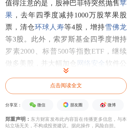
值得注意的是，股神巴菲特突然抛售
苹
果
，去年四季度减持1000万股苹果股
票，清仓
环球人寿
等4股，增持
雪佛龙
等3股。此外，索罗斯基金四季度增持
罗素2000、标普500等指数ETF，继续
做多美股，并大幅加仓
网络安全
软件公
司Splunk。
点击阅读全文
美东时间周四，美股三大指数集体收
涨，标普500指数收于
历史新高
，这是
微信
朋友圈
微博
分享至：
该指数今年以来第11次创下历史新高。
郑重声明：
东方财富发布此内容旨在传播更多信息，与本
站立场无关，不构成投资建议。据此操作，风险自担。
截至收盘，道琼斯指数涨0.91%，标普