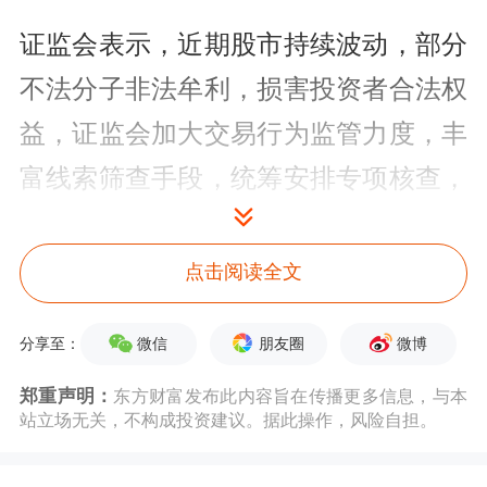
证监会表示，近期股市持续波动，部分
不法分子非法牟利，损害投资者合法权
益，证监会加大交易行为监管力度，丰
富线索筛查手段，统筹安排专项核查，
加强“穿透式”交易监控，运用多维技术
手段收集市场情报，会同公安部开展联
点击阅读全文
合研判，发现多起涉嫌操纵市场恶意做
微信
朋友圈
微博
分享至：
空案件。
郑重声明：
东方财富发布此内容旨在传播更多信息，与本
经证监会查明，某违法团伙控制100余
站立场无关，不构成投资建议。据此操作，风险自担。
个证券账户操纵某股票，利用连续拉