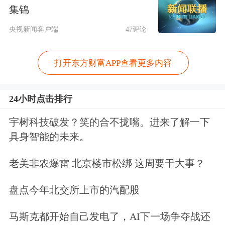
众多
期货
产品频繁虚假报单，制造交易
集锦
假象，诱骗其他投资者，并借机卖出获
央视新闻客户端
47评论
利4000余万元。
打开东方财富APP查看更多内容
证监会表示，坚持对影响股市稳定运
行、损害投资者合法权益的违法行为快
24小时点击排行
速反应、坚决查处，会同公安机关迅速
宇树科技破发？笑的合不拢嘴。进来了解一下
开展收网行动，严肃依法追责。操纵市
具身智能的未来。
场恶意做空，严重侵蚀
老百姓
的“钱袋
老美非农爆雷 北京楼市松绑 这周要干大事？
子”，已经站到了全体股民的对立面，
盘点今年北交所上市的汽配股
扰乱股市健康稳定运行的正常节奏。证
监会将保持“零容忍”高压态势，坚决重
马斯克都开始自己发电了，AI下一场争夺战还