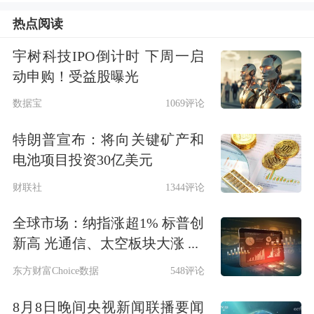
抬、对倒交易等手法影响股价，其后又
热点阅读
伺机清仓式砸盘出货，导致个股价格盘
宇树科技IPO倒计时 下周一启
中闪崩、连续跌停，累计卖出27亿元，
动申购！受益股曝光
非法获利约1.3亿元。
数据宝
1069评论
特朗普宣布：将向关键矿产和
另有某投资机构实控人通过打压股价、
电池项目投资30亿美元
低位吸筹、连续拉抬等手法操纵20余只
财联社
1344评论
股票价格，导致个股价格快速波动，甚
全球市场：纳指涨超1% 标普创
至日内出现“天地板”等极端行情，从中
新高 光通信、太空板块大涨 ...
交易非法获利1.4亿元。某违法分子利
东方财富Choice数据
548评论
用资金优势，动用数亿元在期货交易所
8月8日晚间央视新闻联播要闻