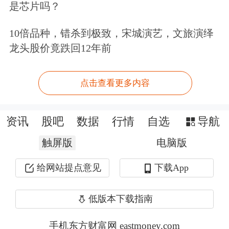
是芯片吗？
拳打击，让胆敢违法操纵、恶意做空
者“倾家荡产、牢底坐穿”。在此警示，
10倍品种，错杀到极致，宋城演艺，文旅演绎
龙头股价竟跌回12年前
莫要以身试法、火中取栗。
“两融”融资业务整体风险可控
点击查看更多内容
证监会新闻发言人介绍了近期的“两
资讯
股吧
数据
行情
自选
导航
融”融资业务情况，发言人表示，截至
触屏版
电脑版
目前，全市场平均维持担保比例
给网站提点意见
下载App
226%，较年初有所下降，最低维持担
保比例（平仓线）通常为130%。从实
低版本下载指南
际平仓数据看，1月以来全市场累计平
手机东方财富网 eastmoney.com