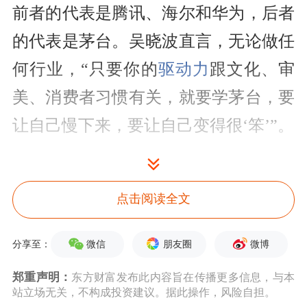
前者的代表是腾讯、海尔和华为，后者
的代表是茅台。吴晓波直言，无论做任
何行业，“只要你的
驱动力
跟文化、审
美、消费者习惯有关，就要学茅台，要
让自己慢下来，要让自己变得很‘笨’”。
近年来，茅台冰淇淋、酱香拿铁和茅台
巧克力频频登上微博热搜，相关话题引
点击阅读全文
发广泛讨论。在吴晓波看来，茅台联名
微信
朋友圈
微博
分享至：
是为了让一个20多岁的小伙子人生第一
次知道有一种香叫酱香，茅台年轻化是
郑重声明：
东方财富发布此内容旨在传播更多信息，与本
站立场无关，不构成投资建议。据此操作，风险自担。
让年轻人在第一时间亲近这个品牌，然