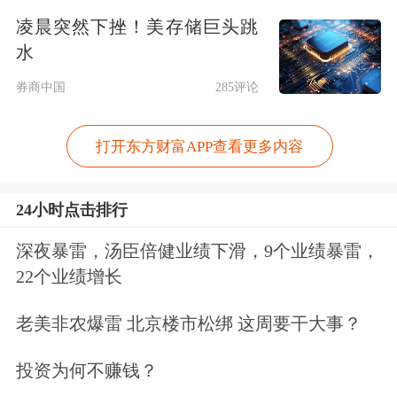
凌晨突然下挫！美存储巨头跳
酒。
水
尽管在年轻人的认知中白酒属于上一代
券商中国
285评论
喝的酒，但上述调查同样显示，74%的
打开东方财富APP查看更多内容
年轻消费者在商务应酬场合会饮用白
酒，白酒仍是宴请场景的第一大酒饮品
24小时点击排行
类。
深夜暴雷，汤臣倍健业绩下滑，9个业绩暴雷，
22个业绩增长
对此，茅台原董事长季克良曾说
过：“年轻人不喝茅台，那是还没到时
老美非农爆雷 北京楼市松绑 这周要干大事？
候。20多岁还在玩，小孩子不懂事，不
投资为何不赚钱？
晓得选好酒喝。”