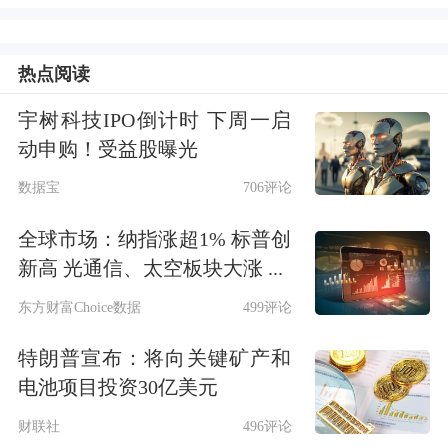
后形成一种情绪性的勾连。吴晓波告诉
热点阅读
《每日经济新闻》记者：“我认为这就
是个慢功夫。”
宇树科技IPO倒计时 下周一启
动申购！受益股曝光
茅台跨界是品牌渗透的慢功夫
数据宝
706评论
据里斯战略定位咨询2022年12月发布的
全球市场：纳指涨超1% 标普创
新高 光通信、太空板块大涨 ...
调查结果，当年，年轻人最常喝的酒为
东方财富Choice数据
499评论
啤酒
、葡萄酒和果酒，其中啤酒占比为
特朗普宣布：将向关键矿产和
40%，葡萄酒占比为20%，果酒占比为
电池项目投资30亿美元
16%，仅有9%受访年轻人表示会常喝
白
财联社
496评论
酒
，白酒被票选为最不适合年轻人喝的