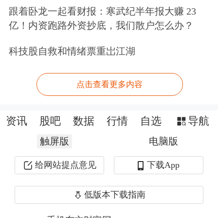
跟着卧龙一起看财报：寒武纪半年报大赚 23
如何让年轻人主动喝白酒？白酒企业各
亿！内资跑路外资抄底，我们散户怎么办？
出奇招。比如，江小白聚焦年轻人的一
科技股自救和情绪票重岀江湖
人饮场景，推出小瓶白酒并贴上年轻人
标签，试图抢占年轻人酒饮市场。再比
点击查看更多内容
如，2016年以来，
泸州老窖
资讯
股吧
数据
行情
自选
导航
（000568.SZ，股价161.49元，市值
触屏版
电脑版
2377.11亿元）就跨界推出过香水、巧
克力、冰淇淋、奶茶等。
给网站提点意见
下载App
在品牌年轻化、时尚化方面，茅台董事
低版本下载指南
长丁雄军曾表示，抓住年轻人，就是抓