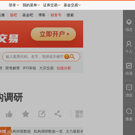
登录
我的菜单
证券交易
基金交易
直播
股吧
基金吧
博客
财富号
搜索
动态
个人
0
榜
限售解禁
IPO审核
大宗交易
估值分析
自选
构调研
消息
搜索
重要机构持股数据
机构调研数据一览
主力最新动向
上市公司限售股解禁一览
昨