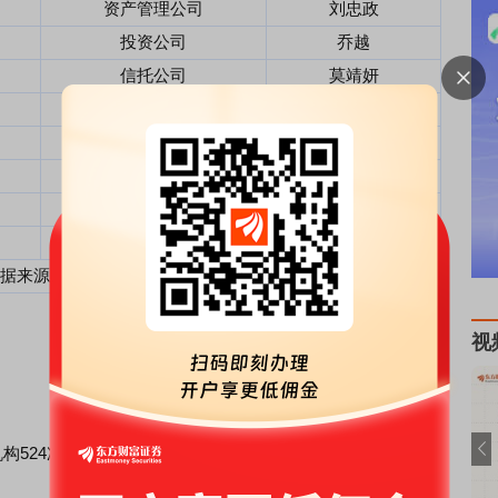
资产管理公司
刘忠政
投资公司
乔越
信托公司
莫靖妍
基金管理公司
杜之鹏
投资公司
路永光
证券
公司
张杰,刘勇
保险
资产管理公司
解骄阳
资产管理公司
赵欣
据来源：
Choice数据
。
视
机构524次调研，近十个
公告
日的调研回测情况如下表所示：