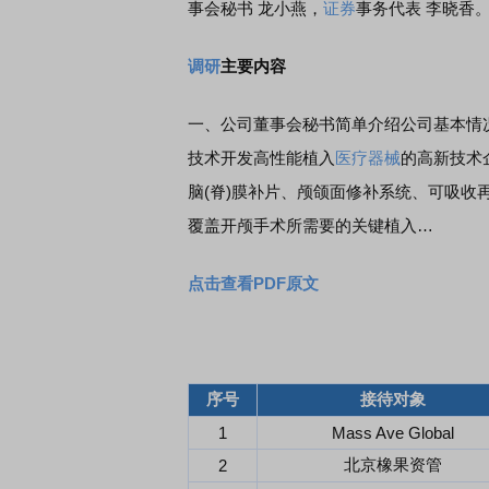
事会秘书 龙小燕，
证券
事务代表 李晓香
调研
主要内容
一、公司董事会秘书简单介绍公司基本情
技术开发高性能植入
医疗器械
的高新技术
脑(脊)膜补片、颅颌面修补系统、可吸收
覆盖开颅手术所需要的关键植入…
点击查看PDF原文
序号
接待对象
1
Mass Ave Global
北京橡果资管
2