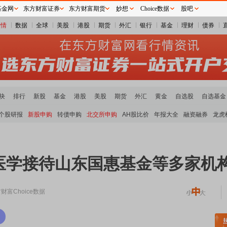
基金网
东方财富证券
东方财富期货
妙想
Choice数据
股吧
行情
数据
全球
美股
港股
期货
外汇
银行
基金
理财
债券
块
排行
新股
基金
港股
美股
期货
外汇
黄金
自选股
自选基金
个股研报
新股申购
转债申购
北交所申购
AH股比价
年报大全
融资融券
龙虎
医学接待山东国惠基金等多家机
财富Choice数据
稀土板块领涨
元件板块走强
半导体板块活跃
沪深资金流向
A股估值分析全览