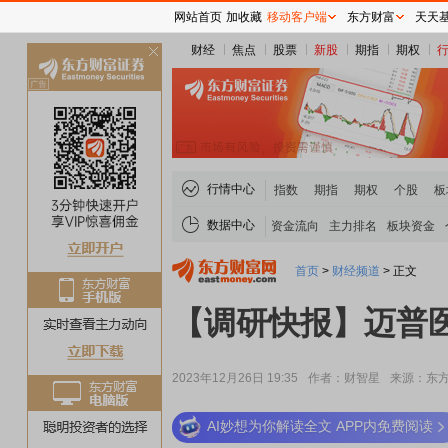
网站首页
加收藏
移动客户端
东方财富
天天
财经
焦点
股票
新股
期指
期权
关
闭
行情中心
指数
期指
期权
个股
板
数据中心
资金流向
主力排名
板块资金
首页
>
财经频道
>
正文
【调研快报】迈普
2023年12月26日 19:35
作者：财智星
来源：东方
AI妙想为你解读全文 APP内免费阅读