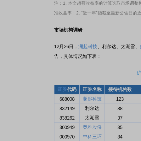
注：1. 本文超额收益率的计算选取市场调整
准收益率；2. “近一年”指截至最新公告日的
市场机构调研
12月26日，
澜起科技
、利尔达、太湖雪、
告，具体情况如下表：
证券
代码
证券名称
接待机构数
澜起科技
688008
123
利尔达
832149
88
太湖雪
838262
37
奥雅股份
300949
35
中科三环
000970
34