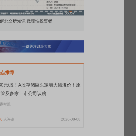
市价委托那么多种，究竟怎么用？
北交所顶格打新居然
一键关注财经大咖
热点推荐
560元/股！A股存储巨头定增大幅溢价！原
高管及多家上市公司认购
券时报
96
人评论
2026-08-08