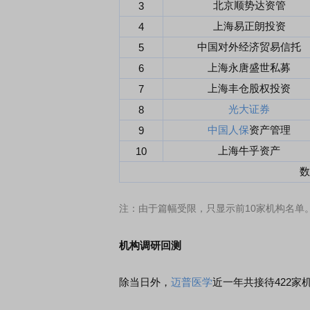
北京顺势达资管
3
上海易正朗投资
4
中国对外经济贸易信托
5
上海永唐盛世私募
6
上海丰仓股权投资
7
光大证券
8
中国人保
资产管理
9
上海牛乎资产
10
数
注：由于篇幅受限，只显示前10家机构名单
机构调研回测
除当日外，
迈普医学
近一年共接待422家