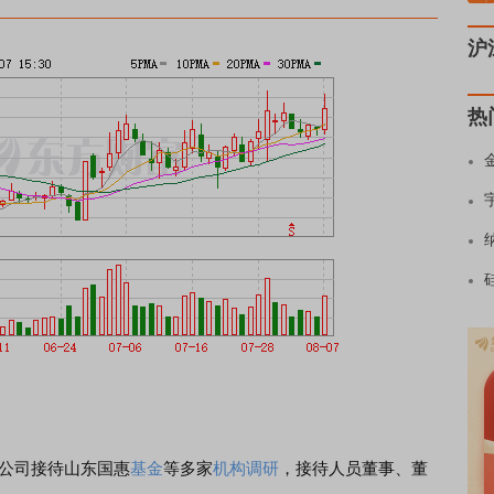
沪
热
日，公司接待山东国惠
基金
等多家
机构调研
，接待人员董事、董