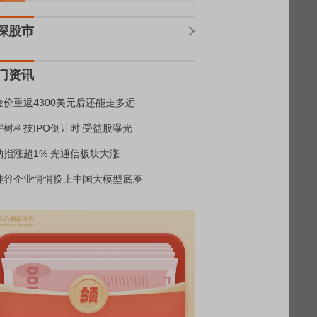
深股市
门资讯
金价重返4300美元后还能走多远
宇树科技IPO倒计时 受益股曝光
纳指涨超1% 光通信板块大涨
硅谷企业悄悄换上中国大模型底座