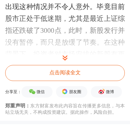
出现这种情况并不令人意外。毕竟目前
股市正处于低迷期，尤其是最近上证综
指还跌破了3000点，此时，新股发行并
没有暂停，而只是放缓了节奏。在这种
背景下，投资者对市场安排的新股有更
多的关注与聚焦，那些在质量上存在问
点击阅读全文
题的公司，其问题很容易被放大。
微信
朋友圈
微博
分享至：
令人遗憾的是，兴欣新材这只新股确实
郑重声明：
东方财富发布此内容旨在传播更多信息，与本
是一只在质量上存在问题的公司。比
站立场无关，不构成投资建议。据此操作，风险自担。
如，该公司在过去短短4年时间，将A