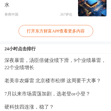
水
该公司多年来一直存在着增收不增利的
券商中国
267评论
情况。2018年至2020年及2021年1—6月
的营业收入分别为3.02亿元、3.11亿
打开东方财富APP查看更多内容
元、3.74亿元以及2.09亿元，呈现逐年
24小时点击排行
增加的趋势。然而，与此相对应的是，
深夜暴雷，汤臣倍健业绩下滑，9个业绩暴雷，
公司的净利润却呈现下滑趋势，分别为
22个业绩增长
6174.25万元、5982.01万元、5127.62万
老美非农爆雷 北京楼市松绑 这周要干大事？
元以及4204.38万元。今年三季报显
示，公司第三季度实现的营业收入和净
7月以来市场震荡加剧，选老登or小登？
利润均出现了下滑，该公司上市后的业
硬科技四连涨，稳了？