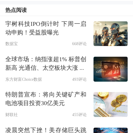
股市场的三大板块“主板、创业板、科
热点阅读
创板”IPO全部来了一遍，并且该公司在
宇树科技IPO倒计时 下周一启
科创板IPO时曾遭到举报，此次主板IPO
动申购！受益股曝光
上市现场检查时又被揪出一系列问题。
数据宝
668评论
该公司此次公开发行计划募集资金5.5
全球市场：纳指涨超1% 标普创
亿元，其中1.5亿元将用于补充流动资
新高 光通信、太空板块大涨 ...
金，但该公司并不差钱。2020—2022
东方财富Choice数据
493评论
年，该公司共计分红5808万元;2022年
特朗普宣布：将向关键矿产和
末，公司的货币资金、现金及现金等价
电池项目投资30亿美元
物余额均超过亿元，分别为1.51亿元和
财联社
455评论
1.36亿元。
凌晨突然下挫！美存储巨头跳