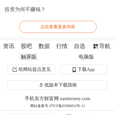
绩“变脸”令人担忧。
投资为何不赚钱？
市场总是拿着显微镜与放大镜来发现问
题。一旦一家有问题的公司出现，其问
点击查看更多内容
题自然会被放大，甚至会进一步影响到
资讯
股吧
数据
行情
自选
导航
投资者对新股的看法，乃至动摇投资者
触屏版
电脑版
对市场的信心。也正因如此，新股发行
犹如易碎的玻璃杯，需要市场精心呵
给网站提点意见
下载App
护，以避免新股发行给市场带来不利的
低版本下载指南
影响。一旦处理不慎，就很容易给市场
手机东方财富网 eastmoney.com
带来冲击。具体来说，股市低迷时期的
网站备案号:沪ICP备05006054号-11
新股发行需要把握与解决以下几方面问