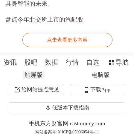
具身智能的未来。
频次，引导上市公司中期分红的政策，
盘点今年北交所上市的汽配股
就活跃资本市场、提振投资者信心来
说，这种增加分红频次的作用真的不
点击查看更多内容
大。毕竟A股上市公司总体质量不高，
很多上市公司一年的分红也就几分钱，
资讯
股吧
数据
行情
自选
导航
这种公司增加分红频次有什么意义呢？
触屏版
电脑版
即便是业绩不错的公司，一年一次分红
给网站提点意见
下载App
（每股1元钱），改为一年分红两次，
每次分红0.50元，这并不增加上市公司
低版本下载指南
的投资价值。所以，这种举措对于提振
手机东方财富网 eastmoney.com
投资者信心、活跃资本市场的作用不
网站备案号:沪ICP备05006054号-11