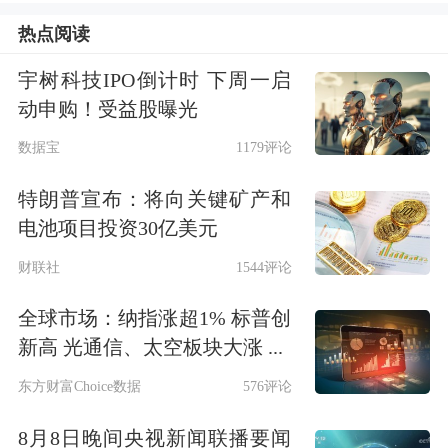
略投资者限售股出借等举措。但总体来
热点阅读
看，这些措施出台，对于活跃资本市场
宇树科技IPO倒计时 下周一启
影响有限，A股指数自7月24日以来表
动申购！受益股曝光
现为下跌态势。所以，“活跃资本市
数据宝
1179评论
场”依然是A股市场的重要任务，这也是
特朗普宣布：将向关键矿产和
电池项目投资30亿美元
中央金融工作会议重申“活跃资本市
财联社
1544评论
场”的原因所在。证监会作为A股的直接
管理者，当然还需要为活跃资本市场做
全球市场：纳指涨超1% 标普创
新高 光通信、太空板块大涨 ...
进一步努力，也即继续研究论证尚未推
东方财富Choice数据
576评论
出的政策举措，成熟一项、推出一项。
8月8日晚间央视新闻联播要闻