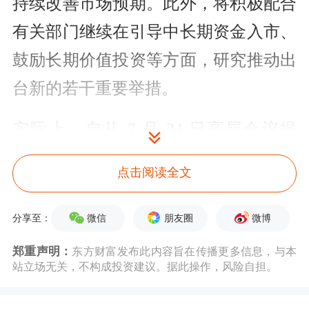
持续改善市场预期。此外，将积极配合
有关部门继续在引导中长期资金入市、
鼓励长期价值投资等方面，研究推动出
台新的若干重要举措。
实际上，自从 7 月 24 日高层会议提
出“要活跃资本市场，提振投资者信
点击阅读全文
心”以来，管理层已经推出了一系列政
策组合拳来活跃资本市场及提振投资者
微信
朋友圈
微博
分享至：
信心。这其中就包括降低印花税征收比
郑重声明：
东方财富发布此内容旨在传播更多信息，与本
站立场无关，不构成投资建议。据此操作，风险自担。
率、规范股东减持行为、降低融资保证
金比例、调高融券保证金比例、限制战