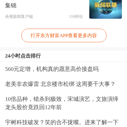
不过，证监会的表态最终能否“活跃资
集锦
本市场”，还是让市场充满困惑。一方
央视新闻客户端
110评论
面，在尚未推出的政策举措中，是否还
打开东方财富APP查看更多内容
有能够让资本市场活跃的举措，这是市
场需要思考的事情；另一方面，所
24小时点击排行
谓“成熟一项、推出一项”，在这
560元定增，机构真的愿意高价接盘吗
里，“成熟”的标准是什么？它显然不应
该只是拍脑袋的产物。
老美非农爆雷 北京楼市松绑 这周要干大事？
10倍品种，错杀到极致，宋城演艺，文旅演绎
其实，在活跃资本市场政策举措推出的
龙头股价竟跌回12年前
问题上，必须重视政策的有效性。比
宇树科技破发？笑的合不拢嘴。进来了解一下
如，在此之前，管理层出台的增加分红