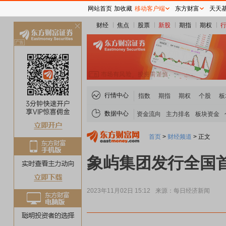
网站首页
加收藏
移动客户端
东方财富
天天
财经
焦点
股票
新股
期指
期权
关
闭
行情中心
指数
期指
期权
个股
板
数据中心
资金流向
主力排名
板块资金
首页
>
财经频道
>
正文
象屿集团发行全国
2023年11月02日 15:12
来源：每日经济新闻