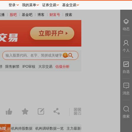
登录
我的菜单
证券交易
基金交易
直播
股吧
基金吧
博客
财富号
搜索
动态
个人
0
榜
限售解禁
IPO审核
大宗交易
估值分析
自选
消息
搜索
重要机构持股数据
机构调研数据一览
主力最新动向
上市公司限售股解禁一览