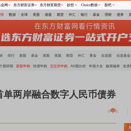
基金网
东方财富证券
东方财富期货
妙想
Choice数据
股吧
行情
数据
全球
美股
港股
期货
外汇
银行
基金
理财
债券
块
排行
新股
基金
港股
美股
期货
外汇
黄金
自选股
自选基金
个股研报
新股申购
转债申购
北交所申购
AH股比价
年报大全
融资融券
龙虎
首单两岸融合数字人民币债券
稀土板块领涨
元件板块走强
半导体板块活跃
沪深资金流向
A股估值分析全览