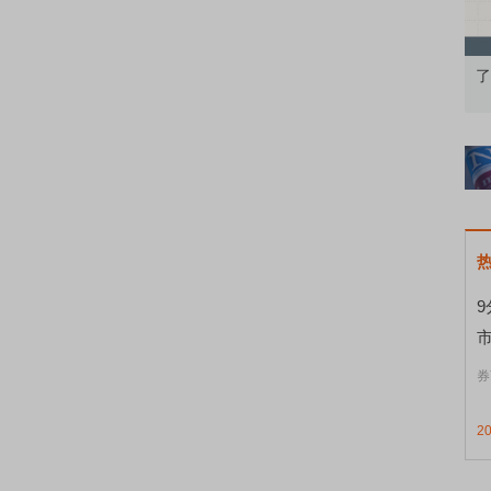
果：A股再平衡的
债券知识通识：从基础认知到特色品种
了
券
2