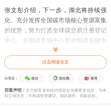
张文彤介绍，下一步，湖北将持续强
化、充分发挥全国碳市场核心资源富集
的优势，努力打造全球碳交易注册登记
中心、全国碳市场中心和全国碳金融中
心；期待更多金融机构积极参与湖
北“双碳”工作，在碳市场、碳金融体系
点击阅读全文
建设方面拓宽合作领域，提升合作质
微信
朋友圈
微博
分享至：
效，实现共赢发展。
郑重声明：
东方财富发布此内容旨在传播更多信息，与本
中国人民银行研究局副局长匡小红在致
站立场无关，不构成投资建议。据此操作，风险自担。
辞中表示，近年来，湖北省积极推进绿