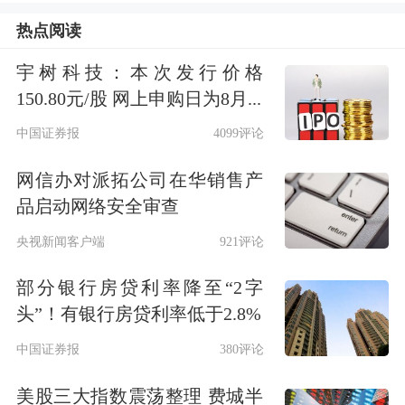
色低碳转型发展，取得了显著成果；长
热点阅读
江经济带发展战略是党的十八大以来的
宇树科技：本次发行价格
重大国家战略，下一步可围绕服务碳达
150.80元/股 网上申购日为8月...
峰、碳中和目标建立相关产业转型标
中国证券报
4099评论
准，推进行业信息披露，建立健全行业
网信办对派拓公司在华销售产
信息沟通和共享机制，完善激励约束，
品启动网络安全审查
丰富金融产品体系，加大金融支持相关
央视新闻客户端
921评论
行业低碳转型力度，助力长江经济带高
部分银行房贷利率降至“2字
质量发展。
头”！有银行房贷利率低于2.8%
中国证券报
380评论
专家学者共话中国碳市场发展
美股三大指数震荡整理 费城半