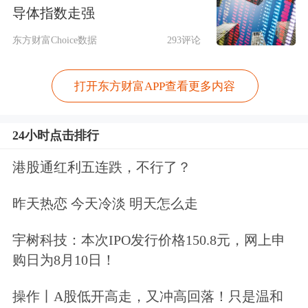
在主旨演讲环节，北京大学汇丰金融研
导体指数走强
究院执行院长、中国银行业协会首席经
东方财富Choice数据
293评论
济学家、
香港交易所
董事总经理兼首席
打开东方财富APP查看更多内容
中国经济学家巴曙松详细分析了如何以
金融化为抓手，进一步推动中国碳市场
24小时点击排行
发展。
港股通红利五连跌，不行了？
巴曙松认为，与欧盟碳市场相比，全国
昨天热恋 今天冷淡 明天怎么走
碳市场的市场化空间非常大，通过推动
宇树科技：本次IPO发行价格150.8元，网上申
市场化发展、建立金融化的框架等手
购日为8月10日！
段，可以吸引更多的金融资源参与碳市
操作丨A股低开高走，又冲高回落！只是温和
场建设，并能够更大范围地形成激励，