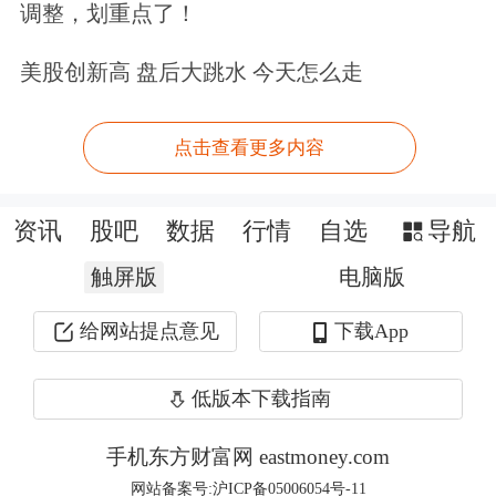
调整，划重点了！
形成风险和收益精细化的匹配。
美股创新高 盘后大跳水 今天怎么走
巴曙松表示，在行业扩容和
点击查看更多内容
CCER（注：中国核证自愿减排量）重
启的趋势下，中国碳市场需要更多类型
资讯
股吧
数据
行情
自选
导航
的市场参与者提高流动性，支持多样化
触屏版
电脑版
的市场主体入市具有重要的现实意义。
给网站提点意见
下载App
香港作为连接东西方的联系人，愿意在
推动中国碳市场和海外市场之间的标
低版本下载指南
准、市场、投资者之间的互联互通方面
手机东方财富网 eastmoney.com
贡献更大力量。
网站备案号:沪ICP备05006054号-11