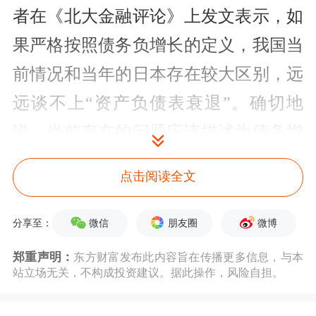
者在《北大金融评论》上发文表示，如
果严格按照债务负增长的定义，我国当
前情况和当年的日本存在较大区别，远
远谈不上“资产负债表衰退”。确切地
说，当前存在的问题应该描述为债务增
速明显放缓。
点击阅读全文
二季度以来我国经济复苏明显放缓，去
微信
朋友圈
微博
分享至：
年同期低基数下GDP增速仅录得6.3%，
郑重声明：
东方财富发布此内容旨在传播更多信息，与本
大幅低于市场一致预期。年初政府工作
站立场无关，不构成投资建议。据此操作，风险自担。
报告设定的全年GDP增速目标为5%左