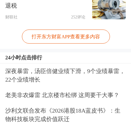
退税
本市场悲观预期萦绕下，关于“资产负
财联社
252评论
债表衰退”的说法引发各方热议。从理
论上讲，衰退意味着资产和负债持续负
打开东方财富APP查看更多内容
增长，典型代表即为上世纪90年代的日
本，非金融企业部门杠杆率持续下降近
24小时点击排行
50个百分点，同时居民部门杠杆率也出
深夜暴雷，汤臣倍健业绩下滑，9个业绩暴雷，
现小幅下降。
22个业绩增长
老美非农爆雷 北京楼市松绑 这周要干大事？
对比而言，如果严格按照债务负增长的
定义，我国当前情况和当年的日本存在
沙利文联合发布《2026港股18A蓝皮书》：生
物科技板块完成价值跃迁
较大区别，远远谈不上“资产负债表衰