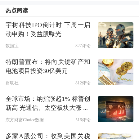
右，虽然目标不算高，但是在上半年
热点阅读
GDP增长5.5%的前提下，下半年增速底
宇树科技IPO倒计时 下周一启
线在4.6%左右。从最新公布的7月各项
动申购！受益股曝光
指标看，我们估算的单月GDP同比不到
数据宝
827评论
4.5%，意味着全年目标完成存在一定困
特朗普宣布：将向关键矿产和
难。
电池项目投资30亿美元
经济增长放缓并非孤立现象，今年以来
财联社
812评论
经济形势中存在多重困境：就业压力上
全球市场：纳指涨超1% 标普创
升过程中的结构性失业问题、全球贸易
新高 光通信、太空板块大涨 ...
不景气导致的出口持续低迷、投资和消
东方财富Choice数据
516评论
费意愿下降带来的国内需求疲弱等。资
多家A股公司：收到美国关税