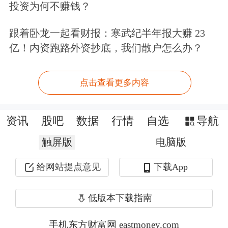
退”。根据中国社科院金融研究所统
投资为何不赚钱？
计，上半年我国实体部门杠杆率上升
跟着卧龙一起看财报：寒武纪半年报大赚 23
10.8个百分点，其中：非金融企业部门
亿！内资跑路外资抄底，我们散户怎么办？
上升6.9个百分点，政府部门上升2.3个
点击查看更多内容
百分点，居民部门上升1.6个百分点，
因此，总体而言我国资产负债表仍处于
资讯
股吧
数据
行情
自选
导航
稳定扩张状态。
触屏版
电脑版
确切地说，当前存在的问题应该描述为
给网站提点意见
下载App
债务增速明显放缓。上半年10.8个百分
点的杠杆率涨幅中，8.7个百分点来自
低版本下载指南
一季度，二季度仅2.1个百分点；我们
手机东方财富网 eastmoney.com