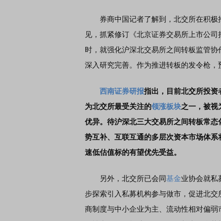
券商中国记者了解到，北交所在积极推
首席连线｜东方财富证券陈果：A股再平衡的
见，抓紧修订《北京证券交易所上市公司
债券知识通识：从基础认
风，将吹向何处
时，就强化沪深北交易所之间转板监管协
深入研究完善。作为推进转板的发令枪，
西南证券
研报
指出，目前北交所投资
为北交所最受关注的
领涨板块
之一，被视
优异。待沪深北三大交易所之间转板常态
势互补、互联互通的多层次资本市场体系
速低估值标的有望优先受益。
另外，北交所已会同
基金
业协会就私
步探索引入私募机构参与做市，促进北交
商制度与中小企业为主、流动性相对偏弱