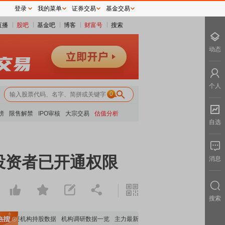
登录
我的菜单
证券交易
基金交易
直播
股吧
基金吧
博客
财富号
搜索
动态
个人
0
榜
限售解禁
IPO审核
大宗交易
估值分析
自选
投资者已开通权限
消息
搜索
重要机构持股数据
机构调研数据一览
主力最新动向
上市公司限售股解禁一览