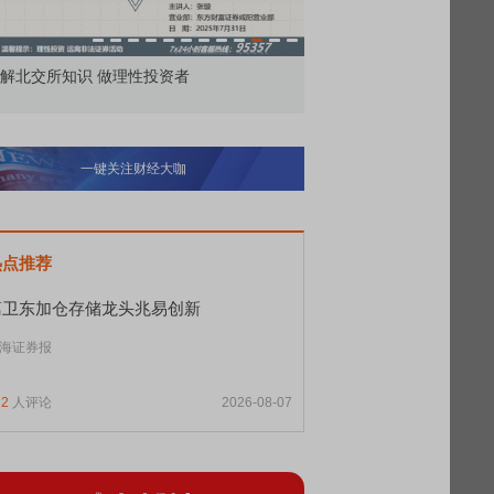
市价委托那么多种，究竟怎么用？
北交所顶格打新居然只
一键关注财经大咖
热点推荐
葛卫东加仓存储龙头兆易创新
海证券报
12
人评论
2026-08-07