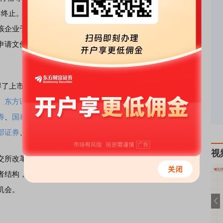
导终止。有企业在申请科创板撤回后，改道北交所。9月6日，
企业于2020年12月31日曾向科创板提交过首次公开发行股
请文件，上交所于2021年5月26日终止了对该公司首发审
得了上市证券做市交易业务资格。截至9月25日，目前已有
申
、
东方证券
、
财通证券
、
国信证券
、
国金证券
、
中信证券
、
券
、
国泰君安
证券、安信证券、
中金公司
、
中泰证券
等17家
部证券
、
东方财富
证券等券商仍在此项业务资格申请中。
视
交所改革降低了做市商门槛，便利做市商券源获取，有利于
者结构，增强北交所交易定价等功能；同时，北交所利好政
机会。