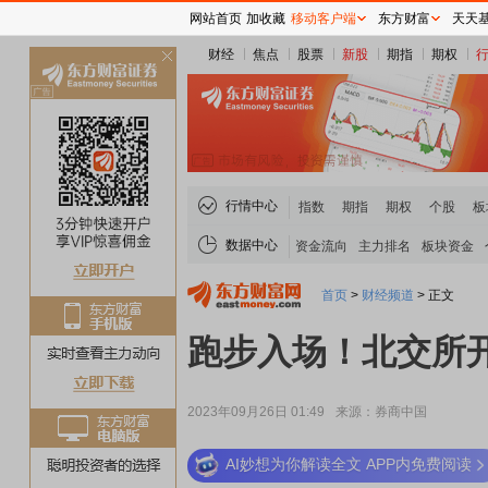
网站首页
加收藏
移动客户端
东方财富
天天
财经
焦点
股票
新股
期指
期权
关
闭
行情中心
指数
期指
期权
个股
板
数据中心
资金流向
主力排名
板块资金
首页
>
财经频道
>
正文
跑步入场！北交所开
2023年09月26日 01:49
来源：券商中国
AI妙想为你解读全文 APP内免费阅读