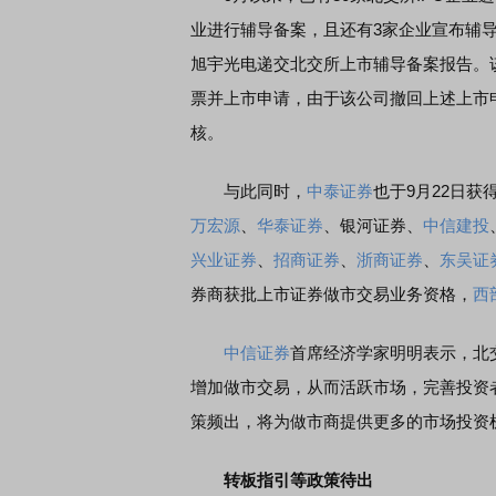
业进行辅导备案，且还有3家企业宣布辅
旭宇光电递交北交所上市辅导备案报告。该
票并上市申请，由于该公司撤回上述上市申
核。
与此同时，
中泰证券
也于9月22日获
万宏源
、
华泰证券
、银河证券、
中信建投
兴业证券
、
招商证券
、
浙商证券
、
东吴证
券商获批上市证券做市交易业务资格，
西
中信证券
首席经济学家明明表示，北
增加做市交易，从而活跃市场，完善投资
策频出，将为做市商提供更多的市场投资
转板指引等政策待出