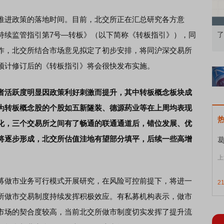
进政策的落地时间。目前，北交所正在汇总研究各方意
持续监管指引第7号—转板》（以下简称《转板指引》），同
知到特色品种
了解北交所知识 做理性投资者
作，北交所结合市场意见拟定了初步安排，将同沪深交易所
预计修订后的《转板指引》将会很快发布实施。
者活跃度明显因政策利好刺激而提升，其中转板概念板块成
为转板概念股的个股如五新隧装、德源药业等在上周均表现
化，三个交易所之间有了畅通的联通通道后，错位发展、优
将逐步形成，北交所估值洼地有望部分填平，后续一些高增
上
募做市业务可行模式开展研究，在风险可控前提下，将进一
2
所做市交易制度持续发挥积极效应。有私募机构表示，做市
市场的契合度较高，当前北交所做市制度切实发挥了提升流