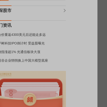
深股市
门资讯
金价重返4300美元后还能走多远
宇树科技IPO倒计时 受益股曝光
纳指涨超1% 光通信板块大涨
硅谷企业悄悄换上中国大模型底座