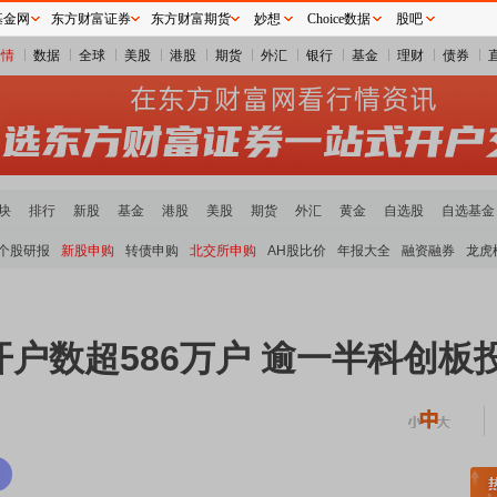
基金网
东方财富证券
东方财富期货
妙想
Choice数据
股吧
行情
数据
全球
美股
港股
期货
外汇
银行
基金
理财
债券
块
排行
新股
基金
港股
美股
期货
外汇
黄金
自选股
自选基金
个股研报
新股申购
转债申购
北交所申购
AH股比价
年报大全
融资融券
龙虎
户数超586万户 逾一半科创板
稀土板块领涨
元件板块走强
半导体板块活跃
沪深资金流向
A股估值分析全览