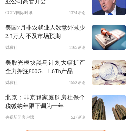
业公司高管开会
CCTV国际时讯
1374评论
美国7月非农就业人数意外减少
2.3万人 不及市场预期
财联社
1165评论
美股光模块黑马计划大幅扩产
全力押注800G、1.6Tb产品
财联社
1552评论
北京：非京籍家庭购房社保个
税缴纳年限下调为一年
央视新闻客户端
527评论