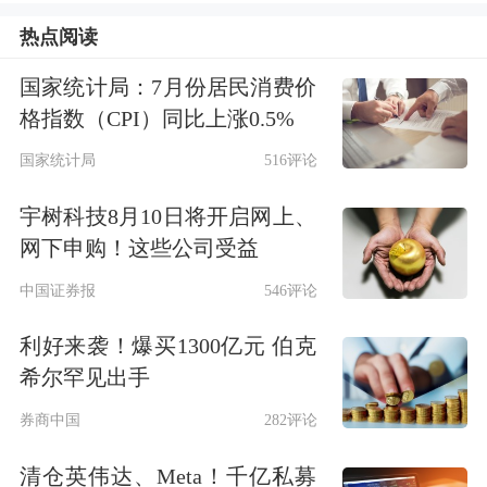
创2022年12月以来新低。截至8月29日
热点阅读
记者发稿时，8月以来，在岸、离岸人
国家统计局：7月份居民消费价
民币对美元汇率均跌超2%。
格指数（CPI）同比上涨0.5%
谈及近期人民币汇率走势，
国金证券
首
国家统计局
516评论
席经济学家赵伟表示，从外部因素看，
宇树科技8月10日将开启网上、
美元快速走强是人民币近期贬值主要原
网下申购！这些公司受益
因。至于本轮美元走强，一方面，受美
中国证券报
546评论
债供应冲击下美债利率快速上行影响；
利好来袭！爆买1300亿元 伯克
另一方面，日本央行重启购债背景下，
希尔罕见出手
日债利率回落，助推美元走强。
券商中国
282评论
清仓英伟达、Meta！千亿私募