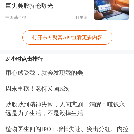
数据显示，截至8月29日记者发稿时，8
巨头美股持仓曝光
月以来，美元指数涨超2%；10年期美
中国基金报
134评论
债收益率则由7月末的3.97%，最高升至
4.34%。
打开东方财富APP查看更多内容
“国际方面，需防范美国政策利率居高
24小时点击排行
不下导致
商业地产
价格与金融系统负反
用心感受我，就会发现我的美
馈风险。此外，英国高通胀导致的欧洲
周末重磅！老特又画K线
风险一旦发生，避险情绪助推美元指数
上涨，将给人民币汇率造成较大贬值压
炒股炒到精神失常，人间悲剧！清醒：赚钱永
远是为了生活，不是毁掉生活！
力。”国开证券分析师王鹏提示。
植物医生四闯IPO：增长失速、突击分红、内控
价差传递稳汇率信号