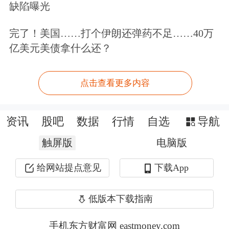
缺陷曝光
外汇交易中心公布，8月29日，银行间
完了！美国……打个伊朗还弹药不足……40万
亿美元美债拿什么还？
外汇市场人民币对美元汇率中间价报
7.1851元，较前值调升5个基点。
点击查看更多内容
这一中间价与当日在岸、离岸人民币汇
资讯
股吧
数据
行情
自选
导航
率16时30分价格相比，分别有1110个基
触屏版
点、1171个基点的价差，传递出稳汇率
电脑版
信号。
给网站提点意见
下载App
人民币汇率中间价逆周期因子调节为稳
低版本下载指南
汇率工具箱的工具之一，逆周期因子可
手机东方财富网 eastmoney.com