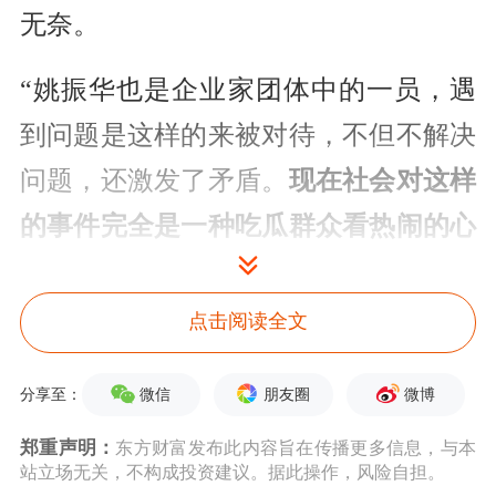
无奈。
“姚振华也是企业家团体中的一员，遇
到问题是这样的来被对待，不但不解决
问题，还激发了矛盾。
现在社会对这样
的事件完全是一种吃瓜群众看热闹的心
态，我是感到悲哀的
。”王石说。
点击阅读全文
王石表示，企业家要反思，到这一步
了，应该怎么处理，怎么直面。“
至少
微信
朋友圈
微博
分享至：
姚先生没有因此‘躺平’，还在积极处理
郑重声明：
东方财富发布此内容旨在传播更多信息，与本
企业的事情，这个信息是值得鼓励
站立场无关，不构成投资建议。据此操作，风险自担。