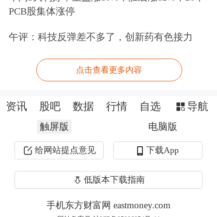
PCB股集体涨停
8月3日，宝能集团官网发布《关于7月
31日宝能集团姚振华董事长遭到暴力袭
午评：科技反弹差不多了，创新药有色接力
击事件的声明》，声明称：“本集团资
点击查看更多内容
产扎实、底子厚实，产业方向与国家经
济需求高度匹配，各项业务正在蓄力深
资讯
股吧
数据
行情
自选
导航
耕，经营持续向好，化解流动性困难不
触屏版
电脑版
断取得突破。”
给网站提点意见
下载App
低版本下载指南
手机东方财富网 eastmoney.com