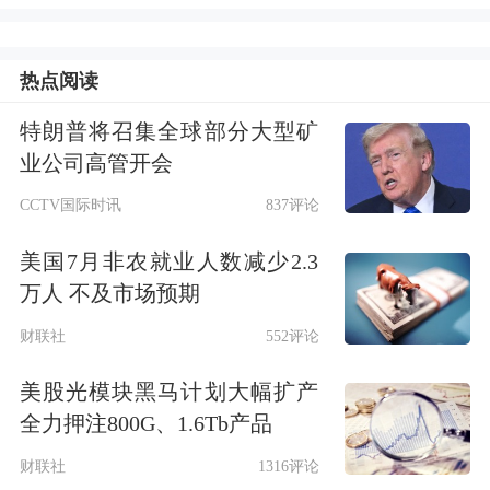
的
。”王石认为，企业、企业家、员
工、社会应该关注如何面对困难这个
热点阅读
点，如果有问题，还是要通过法治手段
特朗普将召集全球部分大型矿
解决。
业公司高管开会
CCTV国际时讯
837评论
王石提及的关于姚振华的新闻，应该是
美国7月非农就业人数减少2.3
今年7月末姚振华在其公司楼下被讨薪
万人 不及市场预期
员工追打的事件。
财联社
552评论
7月31日上午，姚振华被讨薪的宝能系
美股光模块黑马计划大幅扩产
前员工围堵，地点在深圳市罗湖区的宝
全力押注800G、1.6Tb产品
能中心门口。
财联社
1316评论