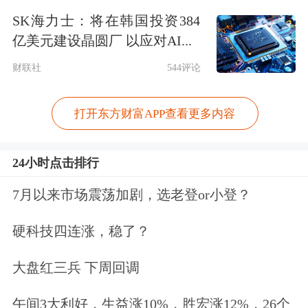
SK海力士：将在韩国投资384
据多家媒体报道，姚振华在被众人围堵
亿美元建设晶圆厂 以应对AI...
过程中，试图抢跑离开未果，
在被围堵
财联社
544评论
至宝能中心门口附近时，眼镜被打掉
了
。网上流传出的视频中，他大喊“你
打开东方财富APP查看更多内容
们这是犯法”，随后有人回怼：“欠薪两
24小时点击排行
年不犯法？”
7月以来市场震荡加剧，选老登or小登？
宝能集团声明称，
强烈谴责7月31日的
硬科技四连涨，稳了？
暴力袭击事件，已采取相应法律行动，
并采取必要措施，确保全体干部员工的
大盘红三兵 下周回调
人身安全，及企业正常经营
。
午间3大利好，生益涨10%，胜宏涨12%，26个