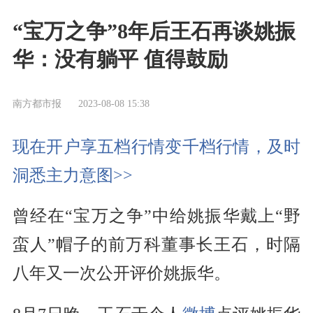
“宝万之争”8年后王石再谈姚振
华：没有躺平 值得鼓励
南方都市报
2023-08-08 15:38
现在开户享五档行情变千档行情，及时
洞悉主力意图>>
曾经在“宝万之争”中给姚振华戴上“野
蛮人”帽子的前万科董事长王石，时隔
八年又一次公开评价姚振华。