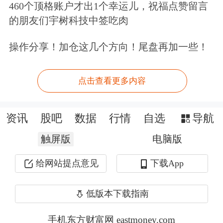
460个顶格账户才出1个幸运儿，祝福点赞留言
一方面，王石指出，现在社会的心态完
的朋友们宇树科技中签吃肉
全是在看热闹。“对于这个我是感到悲
操作分享！加仓这几个方向！尾盘再加一些！
哀的”。
他表示，现在更重要的是，企业家本身
点击查看更多内容
要反思，到了这一步应该怎么处理、怎
资讯
股吧
数据
行情
自选
导航
么直面。“我觉得企业、企业家、员工
触屏版
和社会应该更多地理解，如何来面对困
电脑版
难。如果有点什么问题，还是更多地通
给网站提点意见
下载App
过法律手段来处理。”
低版本下载指南
“姚先生没有因此躺平，企业的事情还
手机东方财富网 eastmoney.com