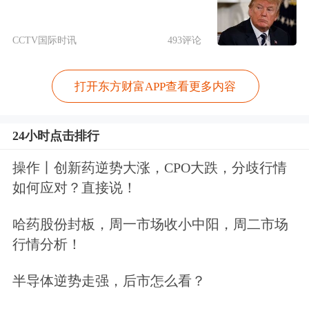
王石8月7日在微博表示，“这个事我注
CCTV国际时讯
493评论
意到了”。他表示，姚振华是因为资金
断链惹的麻烦。“现在企业家，尤其是
打开东方财富APP查看更多内容
民营企业家压力非常非常大，企业遇到
24小时点击排行
困难这是正常的现象。在这种情况下不
得已，一些员工采取这样的措施是不可
操作丨创新药逆势大涨，CPO大跌，分歧行情
如何应对？直接说！
取的，但是可以理解这种举动。”
哈药股份封板，周一市场收小中阳，周二市场
王石认为，姚振华也是企业家团体的其
行情分析！
中一员，遇到这样的问题被这样对待，
半导体逆势走强，后市怎么看？
不但不能解决问题，还会激发矛盾。另