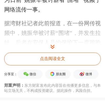
为日前“姚振华被讨薪者‘围堵’”视频于
网络流传一事。
据湾财社记者此前报道，在一份网传视
频中，姚振华被讨薪“围堵”，并发生拉
扯，后者在安保人员的保护下一度踉跄
挣脱，却不慎跌倒，第二次更是被讨薪
点击阅读全文
者环抱住脖子扣倒在地，最终在安保人
员口头劝说之下，双方才得以分开。
微信
朋友圈
微博
分享至：
8月3日，宝能官网曾于官网发布《关于
郑重声明：
东方财富发布此内容旨在传播更多信息，与本
站立场无关，不构成投资建议。据此操作，风险自担。
7月31日宝能集团姚振华董事长遭到暴
力袭击事件的声明》。声明中提到，集