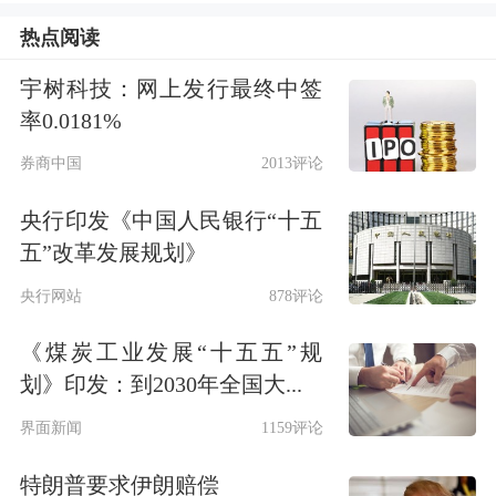
热点阅读
团坚决履行企业主体责任，绝大部分经
营单元均正常发薪，部分存在薪资缓发
宇树科技：网上发行最终中签
率0.0181%
的经营单元正在全力解决，从未懈怠。
券商中国
2013评论
声明还强调集团“资产扎实、底子厚
央行印发《中国人民银行“十五
实，产业方向与国家经济需求高度匹
五”改革发展规划》
配，各项业务正在蓄力深耕，经营持续
央行网站
878评论
向好，化解流动性困难不断取得突
《煤炭工业发展“十五五”规
破”。
划》印发：到2030年全国大...
王石：企业遇到困难是正常现象，对看
界面新闻
1159评论
热闹的心态感到悲哀
特朗普要求伊朗赔偿