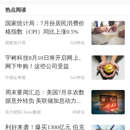
热点阅读
王石表示，企业家要反思，到这一步
了，应该怎么处理，怎么直面。“至少
国家统计局：7月份居民消费价
格指数（CPI）同比上涨0.5%
姚先生没有因此躺平，还在积极处理企
国家统计局
629评论
业的事情，这个信息是值得鼓励
宇树科技8月10日将开启网上、
的。”王石认为，企业、企业家、员
网下申购！这些公司受益
工、社会应该关注如何面对困难这个
中国证券报
642评论
点，如果有问题，还是要通过法治手段
周末要闻汇总：美国7月非农数
解决。
据意外转负 美联储加息动力...
王石提及的关于姚振华的新闻，应该是
东方财富Choice数据
80评论
今年7月末姚振华在其公司楼下被讨薪
利好来袭！爆买1300亿元 伯克