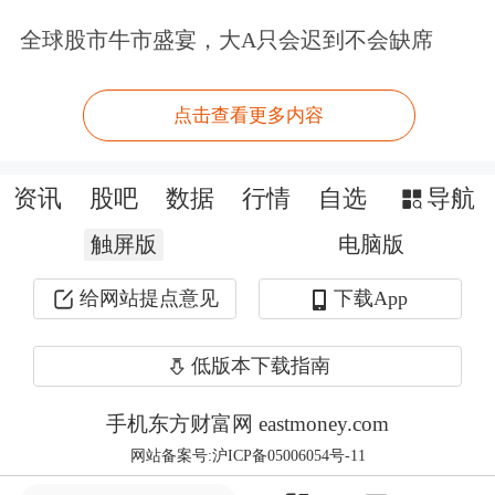
全球股市牛市盛宴，大A只会迟到不会缺席
集团坚决履行企业主体责任，绝大部分
经营单元均正常发薪，部分存在薪资缓
点击查看更多内容
发的经营单元正在全力解决，从未懈
怠。”
资讯
股吧
数据
行情
自选
导航
王石与姚振华曾经是对峙的敌手，故事
触屏版
电脑版
发生在2015年，彼时姚振华控制的宝能
给网站提点意见
下载App
系大举买入万科股票，欲争夺万科控制
低版本下载指南
权，宝能系持股万科股票的比例一度达
到25%，距离控股股东的地位仅一步之
手机东方财富网 eastmoney.com
网站备案号:沪ICP备05006054号-11
遥，王石当时也曾在一条视频中喊话，