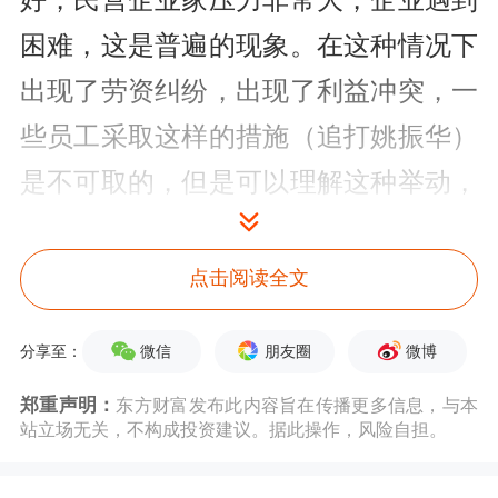
好，民营企业家压力非常大，企业遇到
困难，这是普遍的现象。在这种情况下
出现了劳资纠纷，出现了利益冲突，一
些员工采取这样的措施（追打姚振华）
是不可取的，但是可以理解这种举动，
员工有他们的无奈。
点击阅读全文
“姚振华也是企业家团体中的一员，遇
到问题是这样的来被对待，不但不解决
微信
朋友圈
微博
分享至：
问题，还激发了矛盾。现在社会对这样
郑重声明：
东方财富发布此内容旨在传播更多信息，与本
的事件完全是一种吃瓜群众看热闹的心
站立场无关，不构成投资建议。据此操作，风险自担。
态，我是感到悲哀的。”王石说。