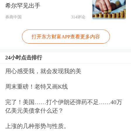
员工殴打的事件。网络流传的视频显
希尔罕见出手
示，姚振华被多名男子围堵追逐，场面
券商中国
314评论
一度混乱，拉扯之下姚振华摔倒在地，
打开东方财富APP查看更多内容
眼镜被打掉。
24小时点击排行
8月3日，宝能集团在其官网发布《关于
7月31日宝能集团姚振华董事长遭到暴
用心感受我，就会发现我的美
力袭击事件的声明》，该声明称，强烈
周末重磅！老特又画K线
谴责7月31日的暴力袭击事件，集团已
完了！美国……打个伊朗还弹药不足……40万
采取相应法律行动，并采取必要措施，
亿美元美债拿什么还？
确保全体干部员工的人身安全，及企业
上涨的几种形势与性质。
正常经营。此外，该声明还提及，“本