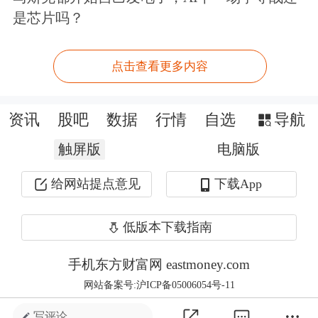
是芯片吗？
我国产量已稳居世界第一，
中国石化
和
中国石油
两大集团已进入世界合成橡胶
点击查看更多内容
生产前列。
资讯
股吧
数据
行情
自选
导航
三、合成橡胶的需求
触屏版
电脑版
全球合成橡胶消费地主要集中在中国、
给网站提点意见
下载App
美国、日本、马来西亚、泰国等地区。
低版本下载指南
中国是目前世界最大的合成橡胶消费
手机东方财富网 eastmoney.com
国，2022年中国合成橡胶消费量合计达
网站备案号:沪ICP备05006054号-11
545万吨，约占全球总消费量的35%；
写评论 ...