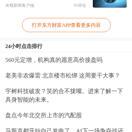
吨，主要分布在亚洲、欧洲和北美洲等
央视新闻客户端
91评论
地区。2022年全球合成橡胶总产能达
2235万吨，其中产能占比最大的是丁苯
打开东方财富APP查看更多内容
橡胶，约占总产能的32%；其次是丁二
24小时点击排行
烯橡胶，约占总产能的21%；第三是热
560元定增，机构真的愿意高价接盘吗
塑性弹性体，约占总产能的17%。
老美非农爆雷 北京楼市松绑 这周要干大事？
2022年我国合成橡胶总产量约为484万
吨，总产能达678万吨，其中产能占比
宇树科技破发？笑的合不拢嘴。进来了解一下
具身智能的未来。
最大的是丁苯橡胶179万吨，约占总产
能的27%；其次是丁二烯橡胶172万
盘点今年北交所上市的汽配股
吨，约占总产能的25%。
马斯克都开始自己发电了，AI下一场争夺战还