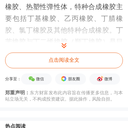
橡胶、热塑性弹性体，特种合成橡胶主
要包括丁基橡胶、乙丙橡胶、丁腈橡
胶、氯丁橡胶及其他特种合成橡胶。
丁
苯橡胶与丁二烯橡胶（顺丁橡胶）是目
前应用最为广泛的两大合成橡胶品种。
点击阅读全文
合成橡胶产业链覆盖面广阔、从上至下
微信
朋友圈
微博
分享至：
覆盖了石油炼化、合成橡胶生产、橡胶
郑重声明：
东方财富发布此内容旨在传播更多信息，与本
制品及应用行业等领域。上游原料主要
站立场无关，不构成投资建议。据此操作，风险自担。
来自石油、天然气炼化加工制得的基础
原料及其衍生产出的基本有机原料，包
热点阅读