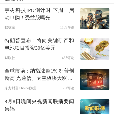
括石脑油、丁二烯、苯乙烯等。产业链
宇树科技IPO倒计时 下周一启
中游主要有合成橡胶生产厂、贸易商、
动申购！受益股曝光
化工品仓储行业及相关运输行业。产业
数据宝
1139评论
链下游包括轮胎制造业、鞋业、胶管胶
特朗普宣布：将向关键矿产和
带等橡胶制品。其中，丁二烯的用量约
电池项目投资30亿美元
占合成橡胶原料消耗的60%，其加工利
财联社
1467评论
用水平是一个国家石油化工发展水平的
全球市场：纳指涨超1% 标普创
重要标志之一。
新高 光通信、太空板块大涨 ...
二、合成橡胶的供应
东方财富Choice数据
561评论
8月8日晚间央视新闻联播要闻
全球合成橡胶2022年总产量约为2089万
集锦