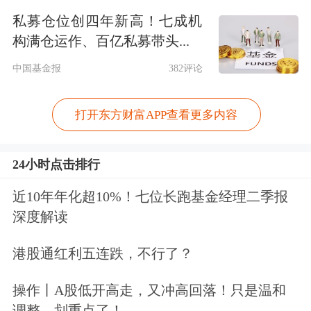
有夜盘交易。对此，光大期货有色研究
私募仓位创四年新高！七成机
构满仓运作、百亿私募带头...
总监展大鹏对《华夏时报》记者表示，
中国基金报
382评论
广期所即将上市的碳酸锂期货是全球首
个采用实物交割的
锂
期货，但与大家认
打开东方财富APP查看更多内容
知有所不同，碳酸锂属于盐类而非金属
类，在基准交割品标准上更为复杂。而
24小时点击排行
且期货参与者主要也将集中于国内市
近10年年化超10%！七位长跑基金经理二季报
场，海外尽管上市了碳酸锂期货合约，
深度解读
但以现金交割，且整体交易活跃度并不
港股通红利五连跌，不行了？
高，实际服务产业作用有限。因此，目
操作丨A股低开高走，又冲高回落！只是温和
前没有开展夜盘交易。
调整，划重点了！