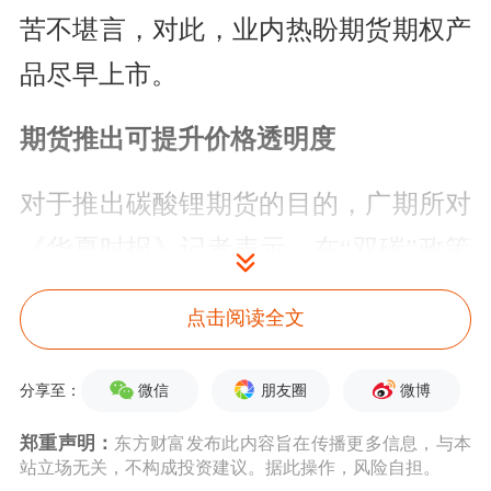
苦不堪言，对此，业内热盼期货期权产
品尽早上市。
期货推出可提升价格透明度
对于推出碳酸锂期货的目的，广期所对
《华夏时报》记者表示，在“双碳”政策
背景下，中国新能源产业迅速发展，市
点击阅读全文
场对锂资源的关注度日益提升。从战略
层面上，上市碳酸锂期货切实贴合国家
微信
朋友圈
微博
分享至：
绿色发展方向，服务新能源产业高质量
郑重声明：
东方财富发布此内容旨在传播更多信息，与本
站立场无关，不构成投资建议。据此操作，风险自担。
发展，助力“双碳”等战略目标实现。