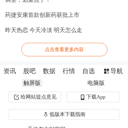
在碳酸锂合约设置方面，作为期货交易
药捷安康首款创新药获批上市
者最为关心的一手碳酸锂期货需要多少
昨天热恋 今天冷淡 明天怎么走
保证金？对此，广州期货分析师汤树彬
在接受《华夏时报》记者采访时表示，
点击查看更多内容
一手碳酸锂期货为1吨，假设按现货30
万元/吨价格来计算，保证金按照一般
资讯
股吧
数据
行情
自选
导航
月份的5%计算，则需要的保证金为
触屏版
电脑版
15000元。
给网站提点意见
下载App
据了解，广期所对碳酸锂的现货产销、
低版本下载指南
贸易结构、质量标准、仓储运输等方面