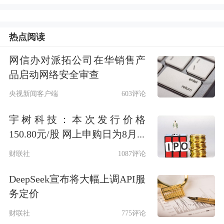
广期所表示，在行业层面上，上市碳酸
热点阅读
锂期货有助于服务锂电产业链发展，稳
网信办对派拓公司在华销售产
定上下游企业的原料供应保障和产销成
品启动网络安全审查
本管理，助力产业链企业提升市场风险
央视新闻客户端
603评论
管理的水平。目前，我国作为碳酸锂产
宇树科技：本次发行价格
销大国，行业缺乏权威透明的定价依
150.80元/股 网上申购日为8月...
据，上市碳酸锂期货可以提升碳酸锂价
财联社
1087评论
格的权威性和透明度。
DeepSeek宣布将大幅上调API服
与此同时，此次公布的碳酸锂合约细则
务定价
中，碳酸锂交易时段集中在日盘，而没
财联社
775评论